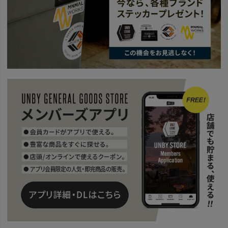
news
WATER PROOFシリーズ3選
news
WATER PROOF CORDURA HABITシリーズ
news
HABITシリーズで運ぶ、荷物の形。
SALE
2026 SUMMER SALE
AS2OV
news
街でもフィールドでも活躍する防水BAG
news
OTHER
SPECIAL
UNBY TRAVEL STYLE