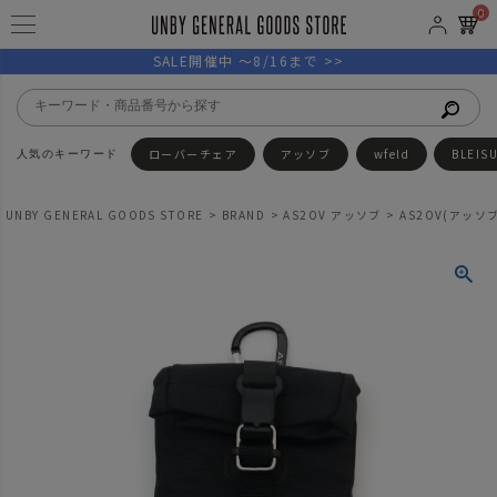
0
SALE開催中 ～8/16まで >>
ローバーチェア
アッソブ
wfeld
BLEIS
UNBY GENERAL GOODS STORE
BRAND
AS2OV アッソブ
AS2OV(アッソブ)