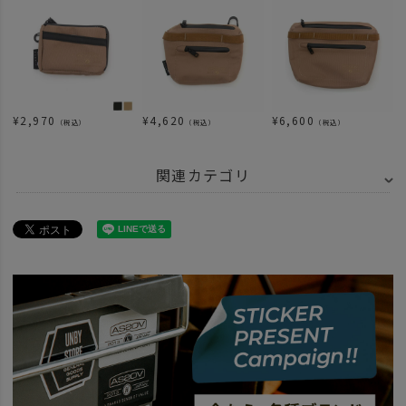
¥
2,970
¥
4,620
¥
6,600
（税込）
（税込）
（税込）
関連カテゴリ
ITEM
バッグ
ITEM
バッグ・ファッション
news
HABITシリーズのカスタム例。
news
WP 再入荷
news
AS2OV WATERPROOFシリーズ再入荷
news
WATER PROOF シリーズ人気のひみつ