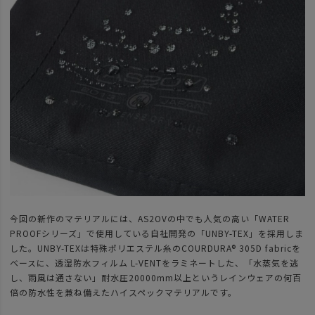
今回の新作のマテリアルには、AS2OVの中でも人気の高い「WATER
PROOFシリーズ」で使用している自社開発の「UNBY-TEX」を採用しま
した。UNBY-TEXは特殊ポリエステル糸のCOURDURA®︎ 305D fabricを
ベースに、透湿防水フィルム L-VENTをラミネートした、「水蒸気を逃
し、雨風は通さない」耐水圧20000mm以上というレインウェアの何百
倍の防水性を兼ね備えたハイスペックマテリアルです。