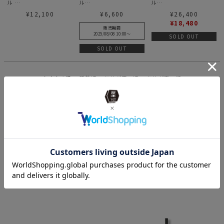
ル
ル
ル
Zippered Wallet Eco
LetGo Cord Black
Mini Duffle Smooth
¥
12,100
¥
6,600
¥
26,400
Leather 財布
Black
¥
18,480
販売期間
2025/08/08 10:00
〜
SOLD OUT
SOLD OUT
おすすめ順
新着順
価格が安い順
価格が高い順
21
件中
1
-
21
件表示
RECOMMEND
あなたにオススメ