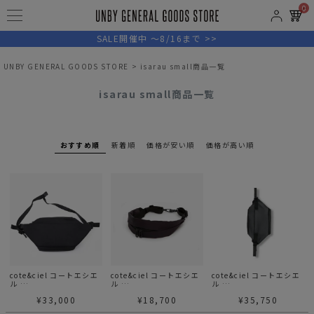
0
SALE開催中 ～8/16まで >>
UNBY GENERAL GOODS STORE
isarau small商品一覧
isarau small商品一覧
おすすめ順
新着順
価格が安い順
価格が高い順
cote&ciel コートエシエ
cote&ciel コートエシエ
cote&ciel コートエシエ
ル
ル
ル
ISARAU SMALL Smooth
Adda Smooth-Black シ
ISARAU SMALL
¥
33,000
¥
18,700
¥
35,750
Black ボディバッグ ウエ
ョルダー ボディバッグ
OBSIDIAN BLACK ボデ
ストバッグ
ィバッグ ウエストバッグ