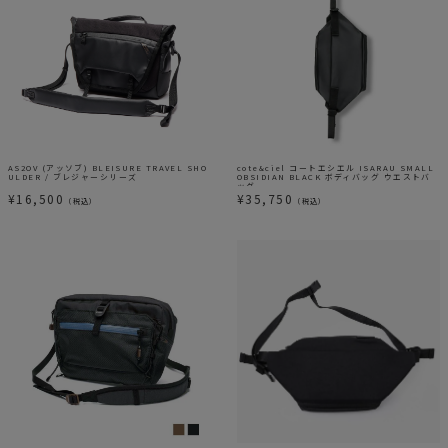
cote&ciel コートエシエル ISARAU SMALL
AS2OV (アッソブ) BLEISURE TRAVEL SHO
OBSIDIAN BLACK ボディバッグ ウエストバ
ULDER / ブレジャーシリーズ
ッグ
¥
35,750
¥
16,500
（税込）
（税込）