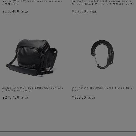
AS2OV (アッソブ) EPIC SERIES SACOCHE
cote&ciel コートエシエル ISARAU SMALL
/ サコッシュ
Smooth Black ボディバッグ ウエストバッグ
¥
15,400
¥
33,000
（税込）
（税込）
AS2OV (アッソブ) BLEISURE CAMELA BAG
ハイマウント HEROCLIP Small Stealth B
/ ブレジャーシリーズ
lack
¥
24,750
¥
3,960
（税込）
（税込）