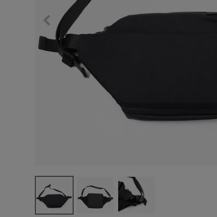
サングラス/メ
時計
その他