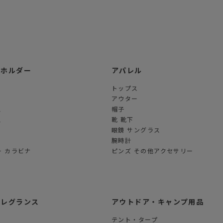
ーホルダー
アパレル
トップス
アウター
ス
帽子
ス
靴 靴下
眼鏡 サングラス
腕時計
 カラビナ
ピンズ その他アクセサリー
フレグランス
アウトドア・キャンプ用品
テント・タープ