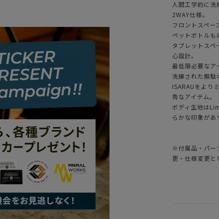
人間工学的に洗
2WAY仕様。
フロントスペー
ペットボトルも
タブレットスペ
心設計。
最低限必要なア
洗練された無駄
ISARAUを
秀なアイテム。
ボディ生地はLi
らかな印象があ
※付属品・パー
更・仕様変更と