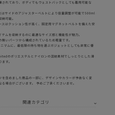
練されており、ボディでもウェストバックとしても着用可能な
スはサイドのアジャスターベルトにより容量調整が可能で500ml
収納可能。
ースはクッション性が高く、固定用マグネットベルトを備えた安
イテムを収納するのに最適なサイズ感と機能性が魅力。
の無いパーツから構成されているため軽量です。
よりミニマムに、最低限の持ち物を運ぶガジェットとしても非常に優
mitedのポリエステルとナイロンの混紡素材でしっとりとした滑
ります。
ツを含めました商品の一部に、デザインやカラーが予告なく変
なる場合がございます。 予めご了承くださいませ。
関連カテゴリ