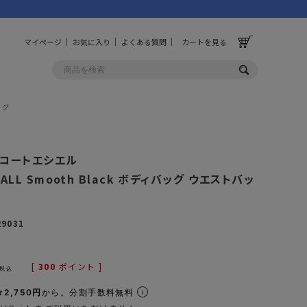
マイページ
お気に入り
よくある質問
カートを見る
ッグ
OLF
OTHER
el コートエシエル
ルフ
その他
MALL Smooth Black ボディバッグ ウエストバッ
ッグ
財布
29031
ーチ
キーホルダー/カラビナ
BINZERO
UNBY ORIGINAL
ス
キッチンツール
[
300
ポイント ]
税込
パレル
インテリア
2,750円
から。分割手数料無料
ズ
収納