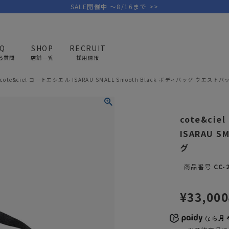
SALE開催中 ～8/16まで >>
AQ
SHOP
RECRUIT
る質問
店舗一覧
採用情報
cote&ciel コートエシエル ISARAU SMALL Smooth Black ボディバッグ ウエストバ
PICK UP BRAND
AREL
OUTDOOR
G
cote&ci
アウトドア
ゴ
ISARAU S
グ
テント/タープ
キャディバ
商品番号
CC-
ファニチャー
バッグ/ポ
GOLF
MINIMAL WORKS
CA
ランタン/ライト
クラブケー
¥
33,000
その他の取扱ブランド一覧はこちら
寝具
ウェア/ア
なら
月々
キッチン
その他グッ