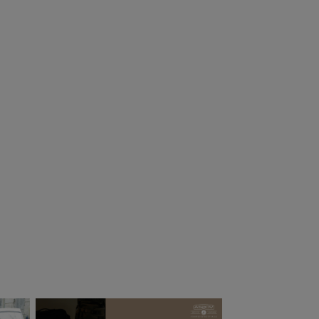
ote&ciel コート
cote&ciel コート
シエルEns Sleek
エシエル CAILLOU
ack
M Sleek Black ポ
ーチ
30,800
¥
36,960
（税込）
（税込）