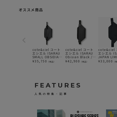
オススメ商品
cote&ciel コート
cote&ciel コート
cote&cie
エシエル ISARAU
エシエル ISARAU
エシエル ISA
SMALL OBSIDIAN
Obisian Black /
JAPAN LIM
BLACK ボディバッ
イザラウ ボディバ
ECO YARN
¥
35,750
¥
42,900
¥
33,000
（税込）
（税込）
（
グ ウエストバッグ
ッグ ウエストバッ
/ イザラウ
グ
バッグ ウ
ッグ
FEATURES
人気の特集・記事