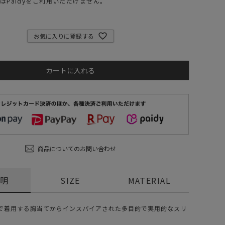
はPaidyをご利用いただけません。
ステーショナリー
コスメ/フレグランス
お気に入りに登録する
スマホアクセ
ステッカー
カートに入れる
食品/調味料
その他/ホビー
商品についてのお問い合わせ
説明
SIZE
MATERIAL
で着用する胸当てからインスパイアされた多目的で実用的なスリ