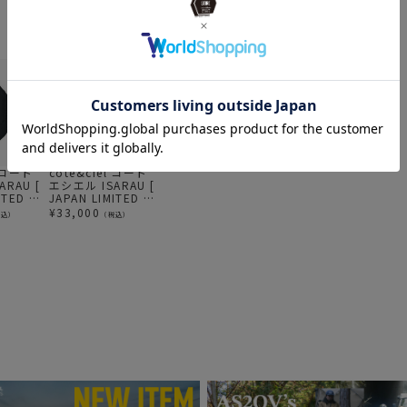
l コート
cote&ciel コート
cote&ciel コート
cote&ciel コート
c
RAU [
エシエル ISARAU [
エシエルIsarau S
エシエル ISARAU
エ
ITED ]
JAPAN LIMITED ]
Smooth Light
COATED CANVAS
Bl
 BLACK
ECO YARN Black
Grey
Black / イザラウ
¥
33,000
¥
26,180
¥
46,750
¥
税込）
（税込）
（税込）
（税込）
 ボディ
Melange / イザラ
エストバ
ウ