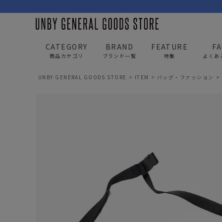
CATEGORY
BRAND
FEATURE
F
商品カテゴリ
ブランド一覧
特集
よくあ
UNBY GENERAL GOODS STORE
ITEM
バッグ・ファッション
BAG
APP
バッグ
アパレル
リュック/バックパック
トップス
ショルダー/サコッシュ
アウター
AS2OV
AS2OV 
ビジネスバッグ
パンツ
トートバッグ/ボストン
キャップ/帽子
ポーチ・クラッチ
シューズ/靴下