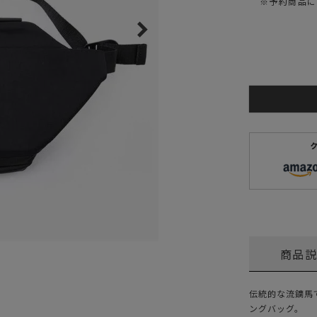
※予約商品に
ガネ
焚き火/ストーブ
フィールドギア
クーラーボックス
コンテナ/収納
ステッカー
その他
商品
伝統的な流鏑馬
ングバッグ。