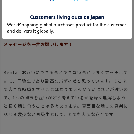
Q9.プロジェクトメンバーけんちゃん、八神くんとのバディ
的関係もとっても素敵です。意見のすり合わせや、喧嘩した
り、なんてことはあるんですか？！ また、お互いに対しての
メッセージを一言お願いします！
Kenta : お互いにできる事とできない事がうまくマッチして
いて、同級生であり最高なバディだと思っています。そこま
で大きな喧嘩をすることはありませんが互いに想いが強いの
で、1つの物事を互いがどう考えているかを深く理解しよう
と長く話し合うことは多々あります。真面目な話しを真剣に
話せる数少ない同級生として、とても大切な存在です。