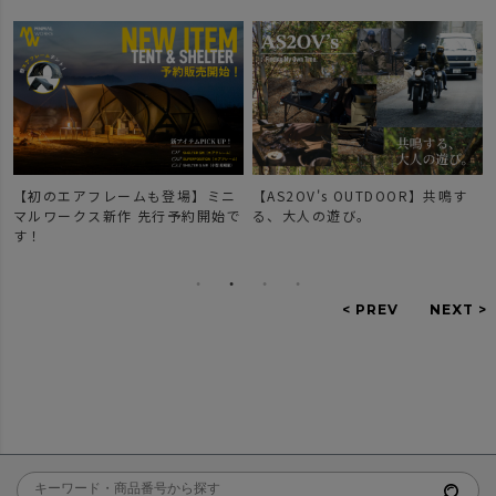
【AS2OV's OUTDOOR】共鳴す
【新作登場】人気のDOBBYシリ
で
る、大人の遊び。
ーズのご紹介。