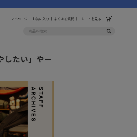
マイページ
お気に入り
よくある質問
カートを見る
やーさんが大切にする憩いの時間。
増やしたい」やー
OLF
OTHER
ルフ
その他
ッグ
財布
ーチ
キーホルダー/カラビナ
BINZERO
UNBY ORIGINAL
ス
キッチンツール
パレル
インテリア
ズ
収納