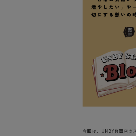
サングラス/メ
時計
その他
今回は、UNBY箕面店