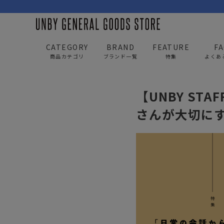
CATEGORY
BRAND
FEATURE
F
商品カテゴリ
ブランド一覧
特集
よくあ
UNBY GENERAL GOODS STORE
SPECIAL
UNBY
【UNBY ST
BAG
APP
さんが大切に
バッグ
アパレル
リュック/バックパック
トップス
ショルダー/サコッシュ
アウター
AS2OV
AS2OV 
ビジネスバッグ
パンツ
トートバッグ/ボストン
キャップ/帽子
ポーチ・クラッチ
シューズ/靴下