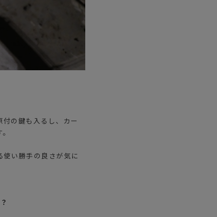
原付の鍵も入るし、カー
す。
る使い勝手の良さが気に
か？