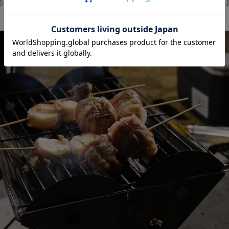
2OV (アッソブ) LEATHER MOBILE WALLET KEY CASE