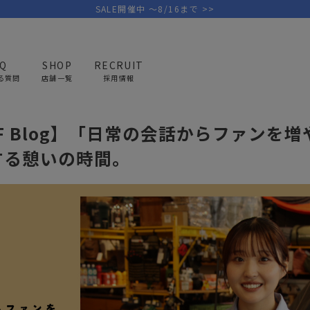
SALE開催中 ～8/16まで >>
AQ
SHOP
RECRUIT
る質問
店舗一覧
採用情報
 STAFF ARCHIVES
UNBY STAFF Blog
「日常の会話からファンを増やしたい」
AFF Blog】「日常の会話からファンを
PICK UP BRAND
AREL
OUTDOOR
G
する憩いの時間。
アウトドア
ゴ
テント/タープ
キャディバ
ファニチャー
バッグ/ポ
GOLF
MINIMAL WORKS
CA
ランタン/ライト
クラブケー
その他の取扱ブランド一覧はこちら
寝具
ウェア/ア
キッチン
その他グッ