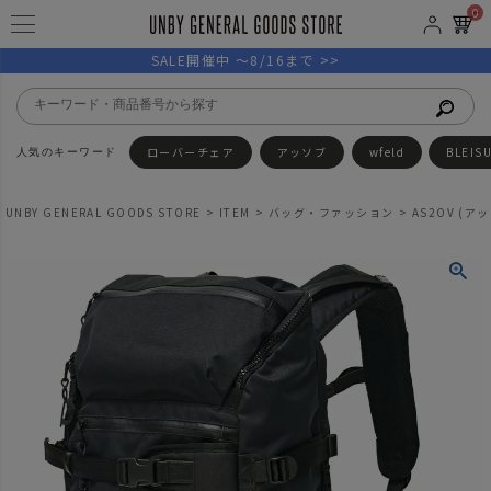
0
SALE開催中 ～8/16まで >>
ローバーチェア
アッソブ
wfeld
BLEIS
UNBY GENERAL GOODS STORE
ITEM
バッグ・ファッション
AS2OV (アッ