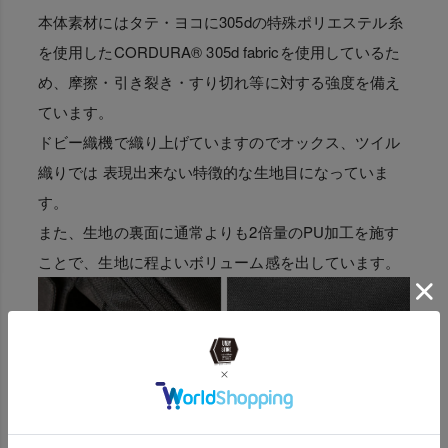
本体素材にはタテ・ヨコに305dの特殊ポリエステル糸
を使用したCORDURA® 305d fabricを使用しているた
め、摩擦・引き裂き・すり切れ等に対する強度を備え
ています。
ドビー織機で織り上げていますのでオックス、ツイル
織りでは 表現出来ない特徴的な生地目になっていま
す。
また、生地の裏面に通常よりも2倍量のPU加工を施す
ことで、生地に程よいボリューム感を出しています。