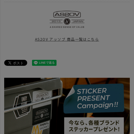
ITEM
バッグ
リュック バックパック
ITEM
バッグ
BRAND
AS2OV アッソブ
AS2OV アッソブ 商品一覧はこちら
news
2022年4月1日 価格改定について
news
UNBYスタッフ大解剖第４弾！～ジェネラルグッズの愛用アイテム～
BRAND
AS2OV アッソブ
アイテム別
バックパック
news
UNBYスタッフの大解剖第13弾！
news
BACKPACK
news
AS2OV DOBBYシリーズ再入荷 Vol.2
SPECIAL
NOVELTY CAMPAIGN 25
SPECIAL
UNBY STAFF ARCHIVES
UNBY STAFF Blog
東京から大阪へ
BRAND
AS2OV アッソブ
32～40L（リットル）