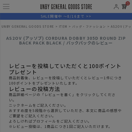
0
SALE開催中 ～8/16まで >>
UNBY GENERAL GOODS STORE
ITEM
バッグ・ファッション
AS2OV (アッ
AS2OV (アッソブ) CORDURA DOBBY 305D ROUND ZIP
BACK PACK BLACK / バックパックのレビュー
レビューを投稿していただくと100ポイント
プレゼント
商品到着後、レビューを投稿していただくとレビュー1件につき
100ポイントをプレゼントいたします。
レビューの投稿方法
商品詳細ページの「レビューを書く」をクリックしてくださ
い。
ニックネームをご記入ください。
おすすめ度を5段階から選択していただき、本文に商品の感想や
ご要望をご記入ください。
よろしければプロフィールをご記入ください。
※レビュー投稿は、1商品につき1回ご記入いただけます。