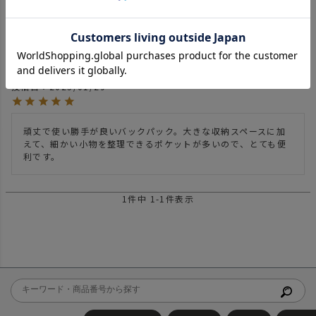
5.00
1
1
件中
1
-
1
件表示
SAM
1
40代
投稿日
2025/01/29
頑丈で使い勝手が良いバックパック。大きな収納スペースに加
えて、細かい小物を整理できるポケットが多いので、とても便
利です。
1
件中
1
-
1
件表示