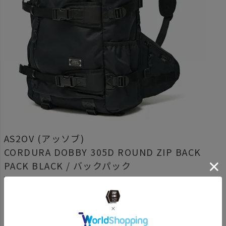
AS2OV (アッソブ)
CORDURA DOBBY 305D ROUND ZIP BACK
PACK BLACK / バックパック
商品番号
061409-10
¥
40,700
税込