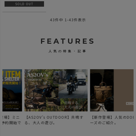
時計
SOLD OUT
43
件中
1
-
43
件表示
FEATURES
人気の特集・記事
【AS2OV's OUTDOOR】共鳴す
【新作登場】人気のDOBBYシリ
で
る、大人の遊び。
ーズのご紹介。