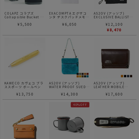
COLAPZ コラプズ
EXACOMPTA エグザコ
AS2OV (アッソブ)
Collapsible Bucket 折
ンタ デスクパッドメモパ
EXCLUSIVE BALLISTIC
り畳み バケツ
ッド
NYLON WALLET
¥
5,500
¥
6,050
¥
12,100
SHOULDER / ショルダ
ーバック
¥
8,470
KAWECO カヴェコ ブラ
AS2OV (アッソブ)
AS2OV (アッソブ)
ススポーツ ボールペン
WATER PROOF SUEDE
LEATHER MOBILE
SACOCHE / サコッシュ
WALLET MONEY CLIP
¥
13,750
¥
14,300
¥
17,600
40%OFF