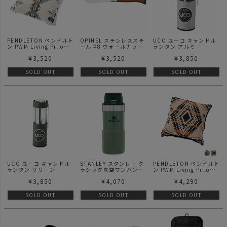
PENDLETON ペンドルト
OPINEL ステンレススチ
UCO ユーコ キャンドル
ン PWM Living Pillow
ール #8 ウォールナット
ランタン アルミ
Cover リビングピローカ
オピネル 折りたたみ式ナ
¥
3,520
¥
3,520
¥
3,850
バー
イフ
SOLD OUT
SOLD OUT
SOLD OUT
UCO ユーコ キャンドル
STANLEY スタンレー ク
PENDLETON ペンドルト
ランタン グリーン
ラシック真空ワンハンド
ン PWM Living Pillow
マグ2 0.35L マグ マグボ
リビングピロー
¥
3,850
¥
4,070
¥
4,290
トル ボトル 水筒 直飲み
少量 ポケット 携帯 キャ
ンプ キャンプ用品 アウ
SOLD OUT
SOLD OUT
SOLD OUT
トドア ピクニック スポ
ーツ 部活 保温 保冷 断熱
頑丈 ステンレス 洗いや
すい 緑 黒 Green Matte
Black DS-10-06440