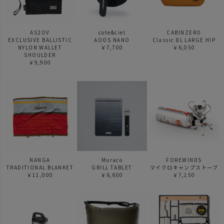
AS2OV
cote&ciel
CABINZERO
EXCLUSIVE BALLISTIC
AOOS NANO
Classic 8L LARGE HIP
NYLON WALLET
￥7,700
￥6,050
SHOULDER
￥9,900
NANGA
Muraco
FOREWINDS
TRADITIONAL BLANKET
GRILL TABLET
マイクロキャンプストーブ
￥11,000
￥6,600
￥7,150