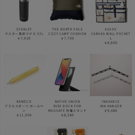
STANLEY
THE NORTH FACE
AS2OV
マスター真空マグ 0.53L
COZY CAMP CUSHION
CANVAS WALL POCKET
￥7,920
￥7,700
L
￥8,800
KAWECO
NATIVE UNION
INAVANCE
ブラススポーツ ボールペ
RISE DOCK FOR
INA HANGER
ン
MAGSAFE 充電スタンド
￥9,680
￥11,000
￥8,580