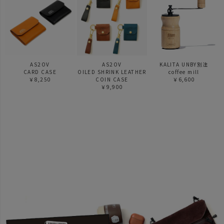
AS2OV
AS2OV
KALITA UNBY別注
CARD CASE
OILED SHRINK LEATHER
coffee mill
￥8,250
COIN CASE
￥6,600
￥9,900