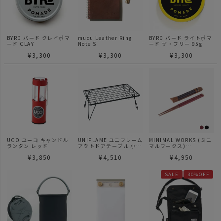
BYRD バード クレイポマ
mucu Leather Ring
BYRD バード ライトポマ
ード CLAY
Note S
ード ザ・フリー 95g
¥
3,300
¥
3,300
¥
3,300
UCO ユーコ キャンドル
UNIFLAME ユニフレーム
MINIMAL WORKS (ミニ
ランタン レッド
アウトドアテーブル 小型
マルワークス)
テーブル フィールドラッ
CHOPSTICK C / テーブ
¥
3,850
¥
4,510
¥
4,950
ク ブラック キャンプ テ
ルウェア
ーブル
SALE
30%OFF