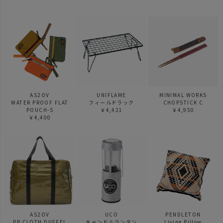
AS2OV
UNIFLAME
MINIMAL WORKS
WATER PROOF FLAT
フィールドラック
CHOPSTICK C
POUCH-S
￥4,421
￥4,950
￥4,400
AS2OV
UCO
PENDLETON
PP CLOTH DUFFEL
キャンドルランタン
Living Pillow