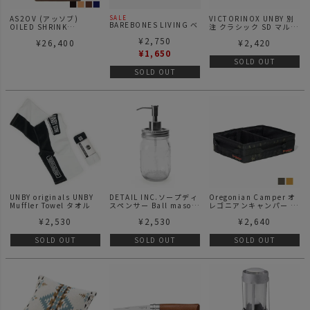
AS2OV (アッソブ)
VICTORINOX UNBY 別
SALE
BAREBONES LIVING ベ
OILED SHRINK
注 クラシック SD マルチ
アボーンズリビング ベア
LEATHER SHORT
ツール etc / その他
¥
2,750
ボーンズ BBL エナメルカ
¥
26,400
¥
2,420
WALLET / 折財布
ップ 2個セット ストーン
¥
1,650
グレー
SOLD OUT
SOLD OUT
UNBY originals UNBY
DETAIL INC.ソープディ
Oregonian Camper オ
Muffler Towel タオル
スペンサー Ball mason
レゴニアンキャンパー キ
Jar Soap Dispenser
ャンプトレイ CAMP
¥
2,530
¥
2,530
¥
2,640
TREY
SOLD OUT
SOLD OUT
SOLD OUT