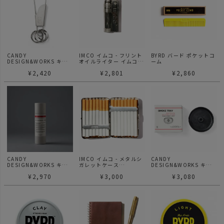
CANDY
IMCO イムコ - フリント
BYRD バード ポケットコ
DESIGN&WORKS キャ
オイルライター イムコ
ーム
ンディデザイン&ワーク
スーパー ロゴ付 6700P
¥
2,420
¥
2,801
¥
2,860
ス
Holger ホルガー キーク
リップ カラビナ
CANDY
IMCO イムコ - メタルシ
CANDY
DESIGN&WORKS キャ
ガレットケース
DESIGN&WORKS キャ
ンディデザイン&ワーク
85mm16本
ンディデザイン&ワーク
¥
2,970
¥
3,000
¥
3,080
ス
ス
cdw incense #3
Smoke Tray スモークト
レイ お香立て