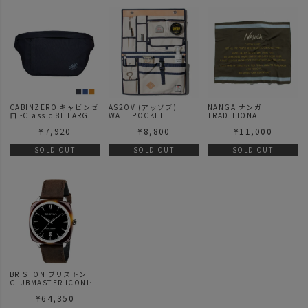
級感 ステンレス コップ
大人 黒 Black DS-10-
02661-058
CABINZERO キャビンゼ
AS2OV (アッソブ)
NANGA ナンガ
ロ -Classic 8L LARGE
WALL POCKET L
TRADITIONAL
HIP
CANVAS / リビンググッ
BLANKET トラディショ
¥
7,920
¥
8,800
¥
11,000
ズ
ナル ブランケット
SOLD OUT
SOLD OUT
SOLD OUT
BRISTON ブリストン
CLUBMASTER ICONIC
ACETATE AUTOMATIC
¥
64,350
HMS TORTOISE SHELL
BLACK DIAL / 自動巻腕