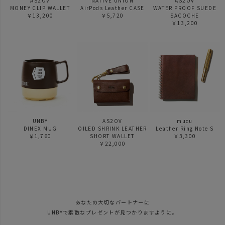
AS2OV
NATIVE UNION
AS2OV
MONEY CLIP WALLET
AirPods Leather CASE
WATER PROOF SUEDE
￥13,200
￥5,720
SACOCHE
￥13,200
UNBY
AS2OV
mucu
DINEX MUG
OILED SHRINK LEATHER
Leather Ring Note S
￥1,760
SHORT WALLET
￥3,300
￥22,000
あなたの大切なパートナーに
UNBYで素敵なプレゼントが見つかりますように。