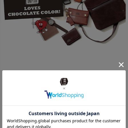
Danner
BRISTON
UNCROWD
FIELD LOW
CLUBMASTER ICONIC
BASSARA
￥30,800
ACETATE AUTOMATIC
ROOTBEER/SMK