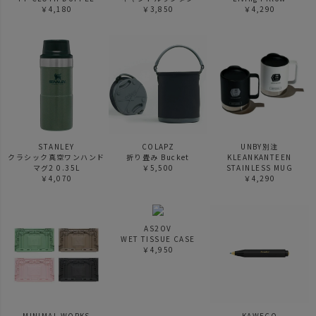
￥4,180
￥3,850
￥4,290
STANLEY
COLAPZ
UNBY別注
クラシック真空ワンハンド
折り畳み Bucket
KLEANKANTEEN
マグ2 0.35L
￥5,500
STAINLESS MUG
￥4,070
￥4,290
AS2OV
WET TISSUE CASE
￥4,950
MINIMAL WORKS
KAWECO