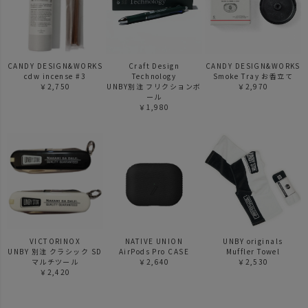
CANDY DESIGN&WORKS
Craft Design
CANDY DESIGN&WORKS
cdw incense #3
Technology
Smoke Tray お香立て
￥2,750
UNBY別注 フリクションボ
￥2,970
ール
￥1,980
VICTORINOX
NATIVE UNION
UNBY originals
UNBY 別注 クラシック SD
AirPods Pro CASE
Muffler Towel
マルチツール
￥2,640
￥2,530
￥2,420