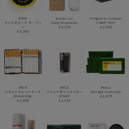
BYRD
mason Jar
Oregonian Camper
ライトポマード ザ・フリ
Soap Dispenser
CAMP TREY
ー
￥2,530
￥2,640
￥3,300
IMCO
IMCO
Penco
メタルシガレットケース
フリントオイルライター
Storage Container
85mm16本
6700P
￥1,870
￥1,980
￥2,420