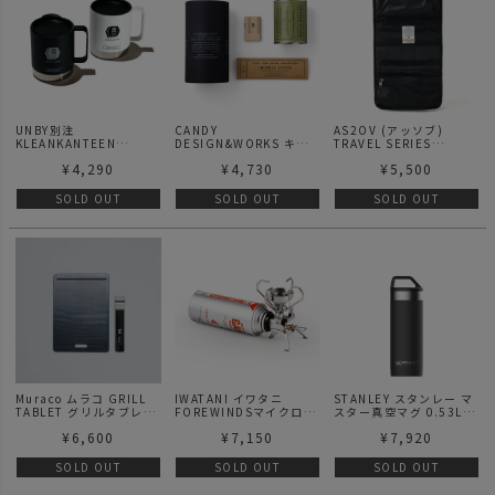
UNBY別注
CANDY
AS2OV (アッソブ)
KLEANKANTEEN
DESIGN&WORKS キャ
TRAVEL SERIES
STAINLESS MUG マグ
ンディデザイン&ワーク
AMENITY POUCH
¥
4,290
¥
4,730
¥
5,500
ス
C.D.W. Incense Kit
“#04 Cypress flavor”
SOLD OUT
SOLD OUT
SOLD OUT
インセンスキット "#04
サイプレスフレーバー"
Muraco ムラコ GRILL
IWATANI イワタニ
STANLEY スタンレー マ
TABLET グリルタブレッ
FOREWINDSマイクロキ
スター真空マグ 0.53L マ
ト 鉄板
ャンプストーブ
グ マグボトル ボトル 水
¥
6,600
¥
7,150
¥
7,920
筒 少量 ポケット 携帯 キ
ャンプ キャンプ用品 ア
ウトドア アウトドア用品
SOLD OUT
SOLD OUT
SOLD OUT
ピクニック スポーツ 部
活 保温 保冷 断熱 頑丈 高