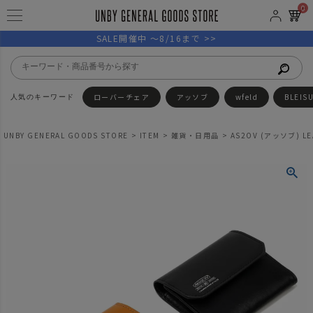
0
SALE開催中 ～8/16まで >>
ローバーチェア
アッソブ
wfeld
BLEIS
UNBY GENERAL GOODS STORE
ITEM
雑貨・日用品
AS2OV (アッソブ) LEA