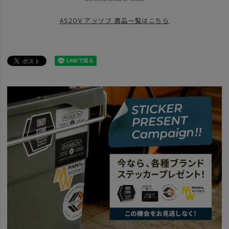
SPECIAL
父の日
竹 -5000円～
AS2OV アッソブ 商品一覧はこちら
BRAND
AS2OV アッソブ
BRAND
AS2OV アッソブ
アイテム別
財布 カード・キーケース
news
UNBY CHRISTMAS 2022対象リスト
news
2025 Valentine × UNBY
news
OTHER
news
news
サコッシュ × カードケース
news
ノベルティキャンペーンにおすすめの組み合わせ