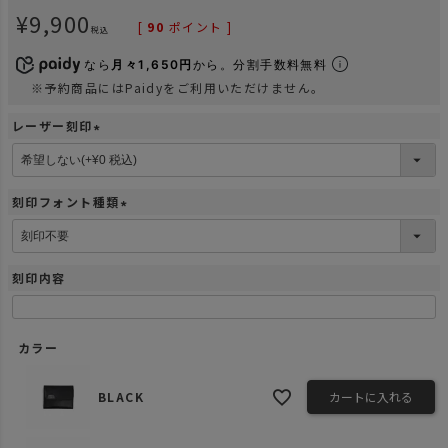
¥
9,900
[
90
ポイント ]
税込
なら
月々1,650円
から。分割手数料無料
※予約商品にはPaidyをご利用いただけません。
レーザー刻印
(
必
須
刻印フォント種類
)
(
必
須
刻印内容
)
カラー
BLACK
カートに入れる