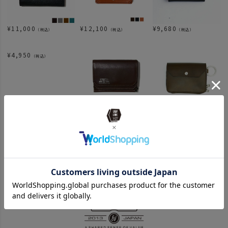
¥
11,000
¥
12,100
¥
9,680
（税込）
（税込）
（税込）
¥
4,950
（税込）
¥
17,600
¥
20,900
（税込）
（税込）
関連カテゴリ
news
AS2OVのウォレット
ブランド商品一覧
news
UNBY STORE レーザー刻印
ITEM
財布・キーホルダー
ミニウォレット