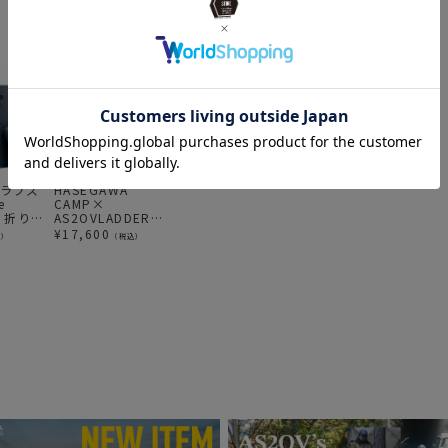
コラプズ
HASEGAWA
FIRE SIDE ファイ
MINIMAL WORKS
A
e
CAMP×
ヤーサイド コッパ
（ミニマルワーク
N
ag 折り畳
AS2OVLADDER
ーシェラカップ リ
ス） TOMAHAWK
P
水遊び
BAG S アルミグリ
ッド300
トマホーク
M
¥
17,600
¥
5,720
¥
14,850
¥
込）
（税込）
（税込）
（税込）
ジャー
ルテーブルオプシ
マ
ョンケース