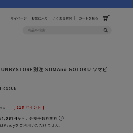
マイページ
お気に入り
よくある質問
カートを見る
OLF
OTHER
O UNBYSTORE別注 SOMAno GOTOKU ソマビ
ルフ
その他
ッグ
財布
I-032UN
ーチ
キーホルダー/カラビナ
BINZERO
UNBY ORIGINAL
[
118
ポイント ]
ス
キッチンツール
税込
パレル
インテリア
1,081円
から。分割手数料無料
はPaidyをご利用いただけません。
ズ
収納