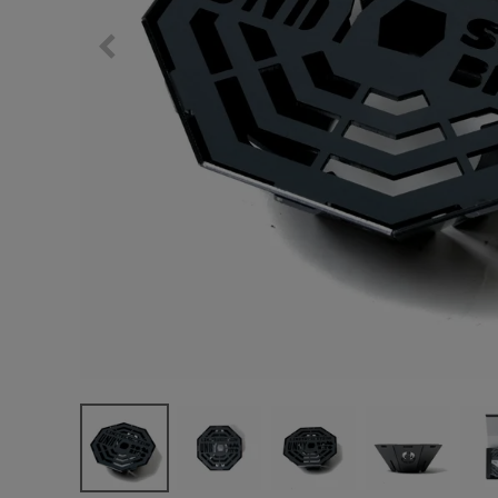
サングラス/メ
時計
その他