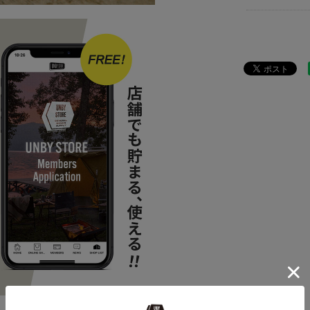
news
AS2O
ITEM
雑貨
ITEM
アウ
news
UNBY