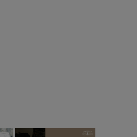
S2OV アッソブ
AS2OV (アッソブ)
YLON
ALBERTON
OLYCARBONATE
CANVAS FIRE
ULTI OTTOMAN
WOOD BAG 薪バ
13,200
¥
9,680
（税込）
（税込）
ルチオットマン
ッグ ファイヤー
ウッド バッグ
焚き火 薪