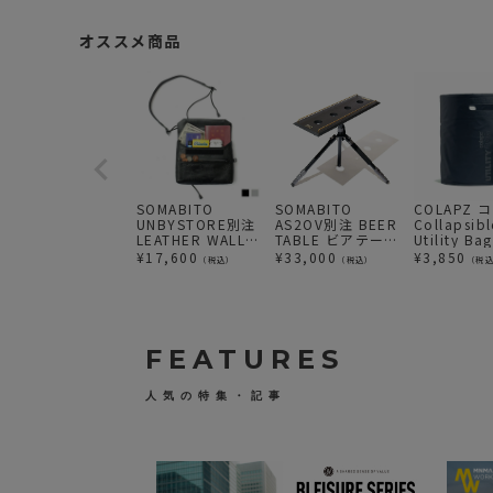
オススメ商品
SOMABITO
SOMABITO
COLAPZ 
UNBYSTORE別注
AS2OV別注 BEER
Collapsibl
LEATHER WALLET
TABLE ビアテーブ
Utility B
SHOULDER/ ウォ
ル サイドテーブル
み バッグ 
¥
17,600
¥
33,000
¥
3,850
（税込）
（税込）
（税
レットショルダー
バケツ レ
ソマビト
16L
FEATURES
人気の特集・記事