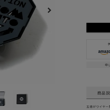
ガネ
焚き火/ストーブ
フィールドギア
クーラーボックス
コンテナ/収納
ステッカー
その他
申
商品
五徳がワイヤー