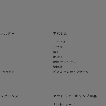
ーホルダー
アパレル
トップス
アウター
ス
帽子
ス
靴 靴下
眼鏡 サングラス
腕時計
 カラビナ
ピンズ その他アクセサリー
フレグランス
アウトドア・キャンプ用品
テント・タープ