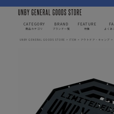
CATEGORY
BRAND
FEATURE
F
商品カテゴリ
ブランド一覧
特集
よくあ
UNBY GENERAL GOODS STORE
ITEM
アウトドア・キャンプ
BAG
APP
バッグ
アパレル
リュック/バックパック
トップス
ショルダー/サコッシュ
アウター
AS2OV
AS2OV 
ビジネスバッグ
パンツ
トートバッグ/ボストン
キャップ/帽子
ポーチ・クラッチ
シューズ/靴下