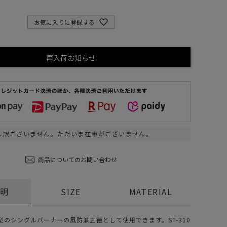
ステーショナリー
お気に入りに登録する
コスメ/フレグランス
スマホアクセ
再入荷お知らせ
ステッカー
食品/調味料
その他/ホビー
し訳ございません。ただいま在庫がございません。
商品についてのお問い合わせ
説明
SIZE
MATERIAL
型のシングルバーナーの風防兼五徳として使用できます。ST-310