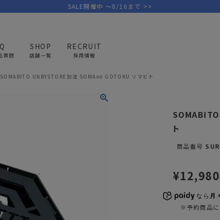
SALE開催中 ～8/16まで >>
AQ
SHOP
RECRUIT
る質問
店舗一覧
採用情報
SOMABITO UNBYSTORE別注 SOMAno GOTOKU ソマビト
PICK UP BRAND
AREL
OUTDOOR
G
SOMABIT
アウトドア
ゴ
ト
テント/タープ
キャディバ
商品番号
SUR
ファニチャー
バッグ/ポ
GOLF
MINIMAL WORKS
CA
¥
12,980
ランタン/ライト
クラブケー
その他の取扱ブランド一覧はこちら
寝具
ウェア/ア
なら
月々
※予約商品に
キッチン
その他グッ