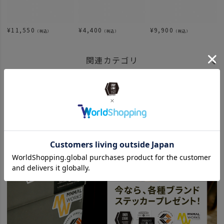
¥
11,550
¥
4,400
¥
9,900
（税込）
（税込）
（税込）
関連カテゴリ
ITEM
ステーショナリー
ペン
BRAND
UNBY SELECT
KAWECO - カヴェコ
news
UNBY原宿店のイマとコレカラ。