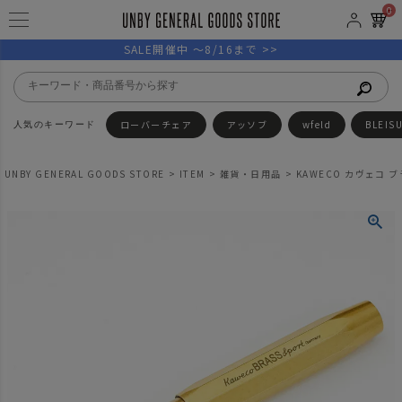
0
SALE開催中 ～8/16まで >>
ローバーチェア
アッソブ
wfeld
BLEIS
UNBY GENERAL GOODS STORE
ITEM
雑貨・日用品
KAWECO カヴェコ 