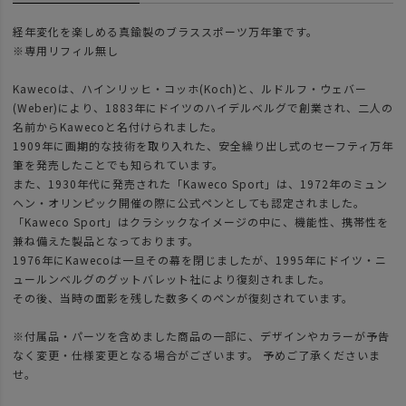
経年変化を楽しめる真鍮製のブラススポーツ万年筆です。
※専用リフィル無し
Kawecoは、ハインリッヒ・コッホ(Koch)と、ルドルフ・ウェバー
(Weber)により、1883年にドイツのハイデルベルグで創業され、二人の
名前からKawecoと名付けられました。
1909年に画期的な技術を取り入れた、安全繰り出し式のセーフティ万年
筆を発売したことでも知られています。
また、1930年代に発売された「Kaweco Sport」は、1972年のミュン
ヘン・オリンピック開催の際に公式ペンとしても認定されました。
「Kaweco Sport」はクラシックなイメージの中に、機能性、携帯性を
兼ね備えた製品となっております。
1976年にKawecoは一旦その幕を閉じましたが、1995年にドイツ・ニ
ュールンベルグのグットバレット社により復刻されました。
その後、当時の面影を残した数多くのペンが復刻されています。
※付属品・パーツを含めました商品の一部に、デザインやカラーが予告
なく変更・仕様変更となる場合がございます。 予めご了承くださいま
せ。