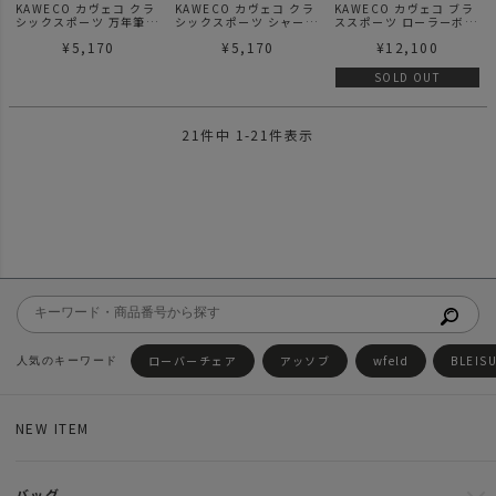
KAWECO カヴェコ クラ
KAWECO カヴェコ クラ
KAWECO カヴェコ ブラ
シックスポーツ 万年筆
シックスポーツ シャーペ
ススポーツ ローラーボー
(M)
ン (0.7mm) ブラック
ル
¥
5,170
¥
5,170
¥
12,100
SOLD OUT
21
件中
1
-
21
件表示
ローバーチェア
アッソブ
wfeld
BLEIS
NEW ITEM
バッグ