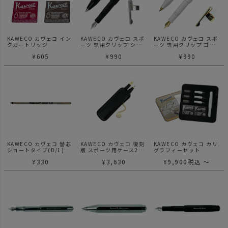
KAWECO カヴェコ イン
KAWECO カヴェコ スポ
KAWECO カヴェコ スポ
クカートリッジ
ーツ 専用クリップ シル
ーツ 専用クリップ ゴー
バー
ルド
¥
605
¥
990
¥
990
KAWECO カヴェコ 替芯
KAWECO カヴェコ 復刻
KAWECO カヴェコ カリ
ショートタイプ(D/1)ブ
版 スポーツ用ケース2本
グラフィーセット
ラック
用
¥
330
¥
3,630
¥
9,900
税込
〜