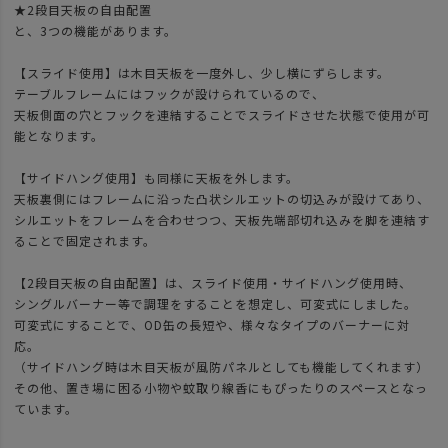
★2段目天板の自由配置
と、3つの機能があります。
【スライド使用】は木目天板を一度外し、少し横にずらします。
テーブルフレームにはフックが設けられているので、
天板側面の穴とフックを連結することでスライドさせた状態で使用が可
能となります。
【サイドハング使用】も同様に天板を外します。
天板裏側にはフレームに沿った凸状シルエットの切込みが設けてあり、
シルエットをフレームを合わせつつ、天板先端部切れ込みを脚を連結す
ることで固定されます。
【2段目天板の自由配置】は、スライド使用・サイドハング使用時、
シングルバーナー等で調理をすることを想定し、可変式にしました。
可変式にすることで、OD缶の長短や、様々なタイプのバーナーに対
応。
（サイドハング時は木目天板が風防パネルとしても機能してくれます）
その他、置き場に困る小物や蚊取り線香にもぴったりのスペースとなっ
ています。