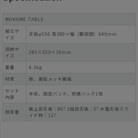
MOKUME TABLE
組立サ
天板φ550 高380×幅（脚部間）640mm
イズ
収納サ
285×550×35mm
イズ
重量
6.3kg
材質
鉄、亜鉛メッキ鋼板
セット
本体、固定バンド、防錆バッグ1枚
内容
最上部天板：80? 2段目天板：5? 木面天板スラ
耐荷重
イド時：12?