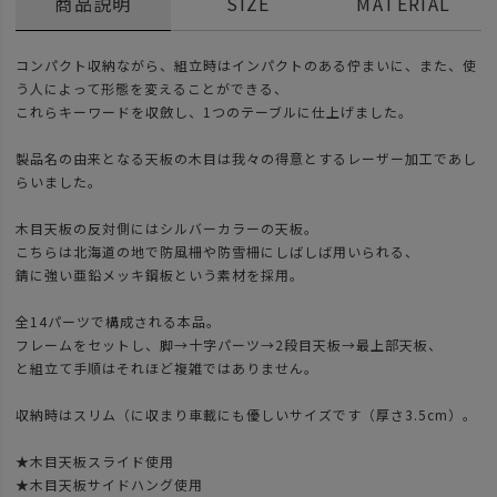
商品説明
SIZE
MATERIAL
コンパクト収納ながら、組立時はインパクトのある佇まいに、また、使
う人によって形態を変えることができる、
これらキーワードを収斂し、1つのテーブルに仕上げました。
製品名の由来となる天板の木目は我々の得意とするレーザー加工であし
らいました。
木目天板の反対側にはシルバーカラーの天板。
こちらは北海道の地で防風柵や防雪柵にしばしば用いられる、
錆に強い亜鉛メッキ鋼板という素材を採用。
全14パーツで構成される本品。
フレームをセットし、脚→十字パーツ→2段目天板→最上部天板、
と組立て手順はそれほど複雑ではありません。
収納時はスリム（に収まり車載にも優しいサイズです（厚さ3.5cm）。
★木目天板スライド使用
★木目天板サイドハング使用