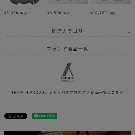
¥
6,380
¥
8,580
¥
10,780
（税込）
（税込）
（税込）
関連カテゴリ
BRAND
UNBY SELECT
TRIPATH PRODUCTS - トリパスプロダクツ
ブランド商品一覧
ITEM
アウトドア・キャンプ用品
ファニチャー
テーブル
SPECIAL
TRI
news
トリパスプロダクツのPOP-UP開催決定！どんな商品がラインナップす
TRIPATH PRODUCTS トリパスプロダクツ 商品一覧はこちら
news
UNBYみのおキューズモール店【TRIPATHPRODUCTS】POPUP STO