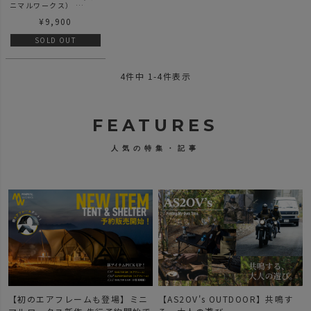
ニマルワークス）
SHELTER GP
¥
9,900
VESTIBULE MESH
DOOR - | シェルター GP
ベスティビュール用 メッ
SOLD OUT
シュ ドア
4
件中
1
-
4
件表示
FEATURES
人気の特集・記事
【AS2OV's OUTDOOR】共鳴す
【新作登場】人気のDOBBYシリ