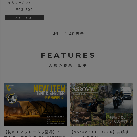
ニマルワークス）
SHELTER GP
¥
63,800
VESTIBULE | シェルタ
ー GP用 ベスティビュー
ル
SOLD OUT
4
件中
1
-
4
件表示
FEATURES
人気の特集・記事
登場】ミニ
【AS2OV's OUTDOOR】共鳴す
【新作登場】人気のDOBB