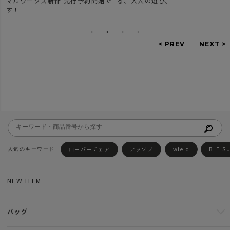
予約開始で
る、大人の遊び。
ーズのご紹介。
ローバーチェア
アッソブ
wfeld
BLEIS
NEW ITEM
バッグ