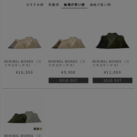
おすすめ順
新着順
価格が安い順
価格が高い順
MINIMAL WORKS （ミ
MINIMAL WORKS （ミ
MINIMAL WORKS （ミ
ニマルワークス）
ニマルワークス）
ニマルワークス）
SHELTER GP
SHELTER GP
SHELTER GP MESH
¥
16,500
¥
9,900
¥
11,000
VESTIBULE TPU DOOR
VESTIBULE MESH
DOOR - | シェルター GP
- | シェルター GP ベステ
DOOR - | シェルター GP
メッシュドア
ィビュール用 TPU ドア
ベスティビュール用 メッ
SOLD OUT
SOLD OUT
シュ ドア
MINIMAL WORKS （ミ