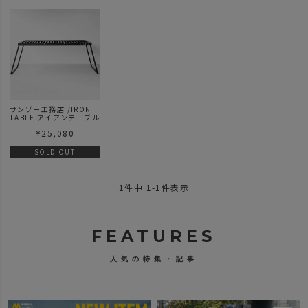
サンゾー工務店 /IRON
TABLE アイアンテーブル
¥
25,080
SOLD OUT
1
件中
1
-
1
件表示
FEATURES
人気の特集・記事