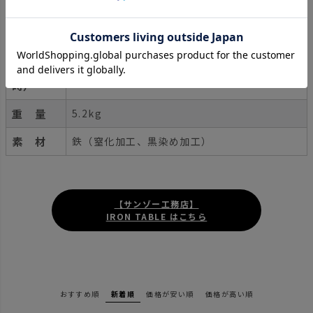
（組立
665mm×395mm×290mm
時）
サイズ
（収納
665mm×395mm×25mm
時）
重 量
5.2kg
素 材
鉄（窒化加工、黒染め加工）
【サンゾー工務店】
IRON TABLE はこちら
おすすめ順
新着順
価格が安い順
価格が高い順