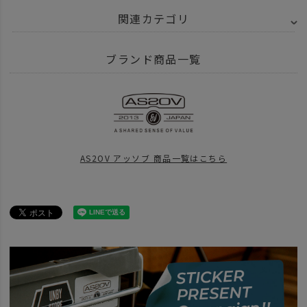
関連カテゴリ
BRAND
AS2OV アッソブ
HIGHDENSITY CORDURA NYLON - ハイ
ブランド商品一覧
ITEM
バッグ
リュック バックパック
ITEM
バッグ
BRAND
AS2OV アッソブ
AS2OV アッソブ 商品一覧はこちら
news
BACKPACK
BRAND
AS2OV アッソブ
アイテム別
バックパック
news
BRAND
AS2OV アッソブ
22～30L（リットル）
SPECIAL
NOVELTY CAMPAIGN 25
news
NOVELTYキャンペーン