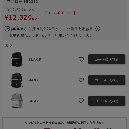
商品番号
152312
¥
17,600
のところ
[
112
ポイント ]
¥
12,320
税込
なら
月々1,026円
から。分割手数料無料
※予約商品にはPaidyをご利用いただけません。
カラー
BLACK
カートに入れる
NAVY
カートに入れる
GRAY
カートに入れる