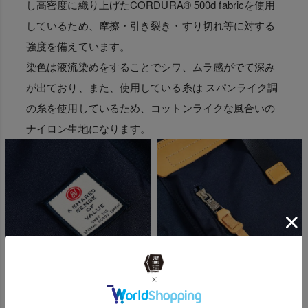
し高密度に織り上げたCORDURA® 500d fabricを使用
しているため、摩擦・引き裂き・すり切れ等に対する
強度を備えています。
染色は液流染めをすることでシワ、ムラ感がでて深み
が出ており、また、使用している糸は スパンライク調
の糸を使用しているため、コットンライクな風合いの
ナイロン生地になります。