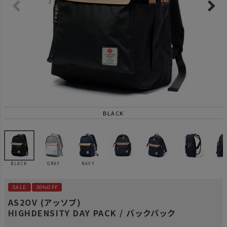
BLACK
BLACK
GRAY
NAVY
SALE
30%OFF
AS2OV (アッソブ)
HIGHDENSITY DAY PACK / バックパック