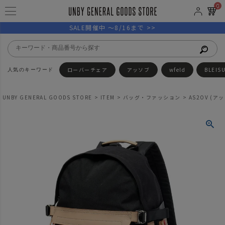
0
SALE開催中 ～8/16まで >>
ローバーチェア
アッソブ
wfeld
BLEIS
UNBY GENERAL GOODS STORE
ITEM
バッグ・ファッション
AS2OV (アッ