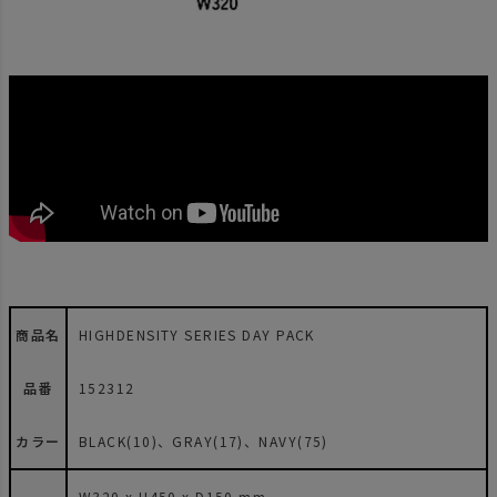
商品名
HIGHDENSITY SERIES DAY PACK
品番
152312
カラー
BLACK(10)、GRAY(17)、NAVY(75)
W320 x H450 x D150 mm