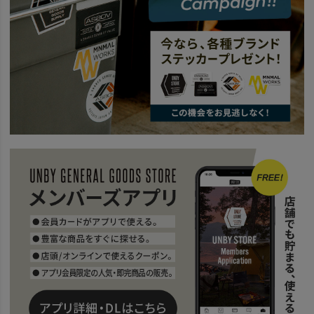
news
HIGHDENSITY SERIES - NEW ITEM -
news
AS2OV TRAVEL FAIR
SALE
2026 SUMMER SALE
AS2OV