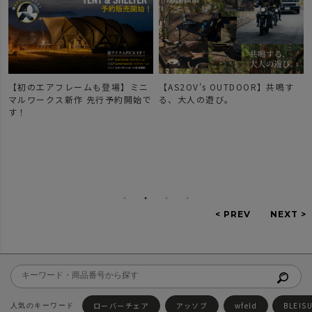
【AS2OV's OUTDOOR】共鳴す
【新作登場】人気のDOBBYシリ
で
る、大人の遊び。
ーズのご紹介。
ローバーチェア
アッソブ
wfeld
BLEIS