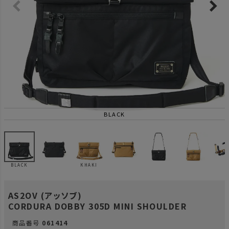
BLACK
BLACK
KHAKI
AS2OV (アッソブ)
CORDURA DOBBY 305D MINI SHOULDER
商品番号
061414