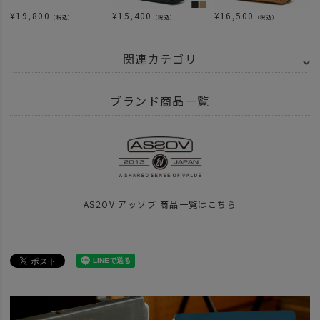
¥
19,800
¥
15,400
¥
16,500
（税込）
（税込）
（税込）
関連カテゴリ
BRAND
AS2OV アッソブ
CORDURA DOBBY 305D - コーデュラ ドビー
ブランド商品一覧
ITEM
バッグ
ショルダー サコッシュ
ITEM
バッグ
BRAND
AS2OV アッソブ
AS2OV アッソブ 商品一覧はこちら
news
2022年4月1日 価格改定について
BRAND
AS2OV アッソブ
アイテム別
ファニーパック ミニショルダー
news
完売していた【AS2OV DOBBYシリーズ】再入荷
news
AS2OV DOBBYシリーズ再入荷 Vol.2
news
DOBBY 新作入荷