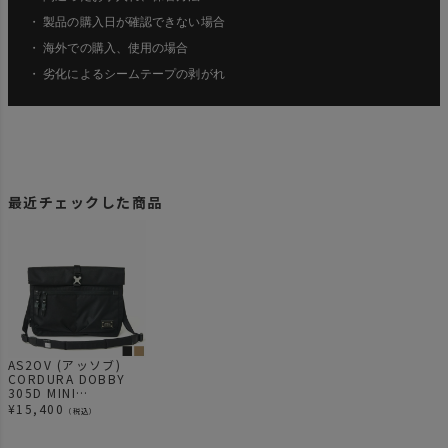
・ 製品の購入日が確認できない場合
・ 海外での購入、使用の場合
・ 劣化によるシームテープの剥がれ
最近チェックした商品
AS2OV (アッソブ)
CORDURA DOBBY
305D MINI
SHOULDER
¥
15,400
（税込）