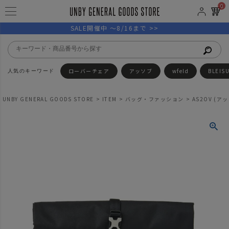
0
SALE開催中 ～8/16まで >>
ローバーチェア
アッソブ
wfeld
BLEIS
UNBY GENERAL GOODS STORE
ITEM
バッグ・ファッション
AS2OV (アッ