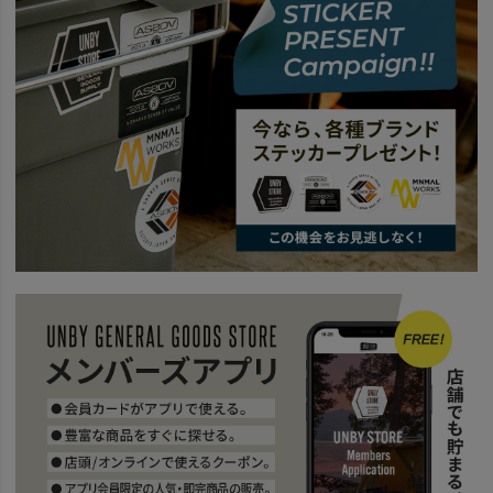
news
TOTE & SHOULDER
news
DOBBYシリーズ
news
DOBBYシリーズに新作登場
news
AS2OV TRAVEL FAIR
news
TRAVEL