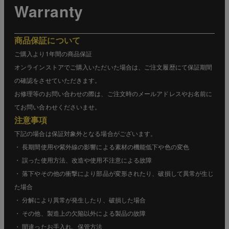
Warranty
商品保証について
ご購入より1年間の商品保証
オンラインストアでご購入いただいた場合は、ご注文履歴にて保証期間
の確認をさせていただきます。
お修理等のお問い合わせの際は、ご注文時のメールアドレスやお名前に
てお問い合わせくださいませ。
注意事項
下記の場合は保証対象外となる場合がございます。
・ 長期間使用や紫外線の影響による素材の機能低下や色の変色
・ 誤った使用方法、改造や使用不注意による故障
・ 落下やその他の衝撃により部品が変形されたり、破損して異常が生じ
た場合
・ 分解により異常が発生したり、破損した場合
・ その他、製造上の欠陥以外による製品の故障
・ 間違ったお手入れ、保管方法