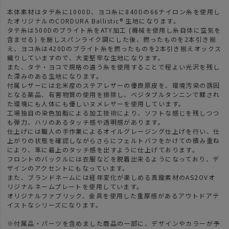
本体素材はタテ糸に1000D、ヨコ糸に840Dの66ナイロン糸を使用し
たオリジナルのCORDURA Ballistic® 生地になります。
タテ糸は500Dのブライト糸をATY加工 (機械を使用し糸自体に空気を
含ませる) を施しスパンライク調にした後、撚ったものを2本引き揃
え、ヨコ糸は420Dのブライト糸を撚ったものを2本引き揃えオックス
織りしていますので、大変堅牢な生地になります。
また、タテ・ヨコで規格の違う糸を使用することで程よい光沢を残し
た深みのある生地になります。
付属レザーには北米産のステアレザーの優良原皮を、環境汚染の誘因
となる薬品、有害物質の使用を排除し、ベジタブルタンニンで鞣され
た環境にも人体にも優しいヌメレザーを使用しています。
工場独自の染色加脂による加工技術により、ソフトな感じを残しつつ
も弾力、ハリのあるタッチ感や透明感があります。
仕上げには職人の手作業によるオイルグレージング仕上げを行い、仕
上がりの状態を確認しながらさらにフェルトバフをかけての積み重ね
により、革に最上のタッチ感を出すように仕上げております。
フロントのバックルには衣服などを脱着出来るようになっており、デ
ザインのアクセントにもなっています。
また、ブランドネームには経年変化が楽しめる真鍮素材のAS2OVオ
リジナルネームプレートを使用しています。
オリジナルファブリック、金具を使用した重厚感があるアウトドアテ
イストなシリーズになります。
※付属品・パーツを含めました商品の一部に、デザインやカラーが予