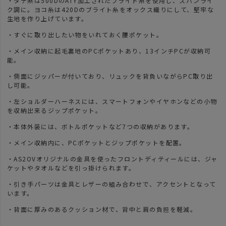
・タテ糸は500DのATY加工されたブライト糸を使用し、スパンライ
ク調に。ヨコ糸は420Dのブライト糸をオックス織りにして、堅牢な
生地を作り上げています。
・すぐに取り出したい物をいれておく腰ポケット。
・メイン収納に起毛裏地のPCポケットあり、13インチPCが収納可
能。
・側面にジッパーが付いており、リュックを背負いながらPC取り出
し可能。
・左ショルダーハーネスには、スマートフォンやイヤホンなどの小物
を収納出来るジップポケット。
・本体外装には、ボトルポケットなど7つの収納があります。
・メイン収納内に、PCポケットとジップポケットを配置。
・AS2OVオリジナルの金具を使ったフロントディティールには、ジャ
ケットやタオルなどを引っ掛けられます。
・引き手パーツは金具とレザーの組み合わせで、アクセントとなって
います。
・背面に厚みのあるクッション材で、背中と肩の負担を軽減。