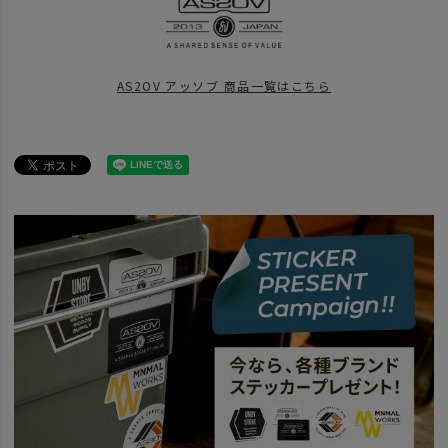
SPECIAL
Mountain Are Calling
#山歩き
ITEM
バッグ
AS2OV アッソブ 商品一覧はこちら
BRAND
AS2OV アッソブ
news
AS2OV拘りのマテリアル、別注バリスティックシリーズ再入荷です。
BRAND
AS2OV アッソブ
アイテム別
バックパック
news
news
大容量でおすすめ！「リュック・バックパック」特集。
BRAND
AS2OV アッソブ
32～40L（リットル）
news
All About EXCLUSIVE BALLISTIC NYLON Series
news
SALE開催中！バッグ＆アパレル おすすめ10選
news
AS2OV TRAVEL FAIR
news
Exclusive Ballistic Series Fair