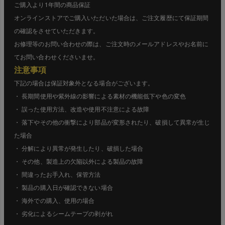
ご購入より1年間の商品保証
オンラインストアでご購入いただいた場合は、ご注文履歴にて保証期間
の確認をさせていただきます。
お修理等のお問い合わせの際は、ご注文時のメールアドレスやお名前に
てお問い合わせくださいませ。
注意事項
下記の場合は保証対象外となる場合がございます。
・ 長期間使用や紫外線の影響による素材の機能低下や色の変色
・ 誤った使用方法、改造や使用不注意による故障
・ 落下やその他の衝撃により部品が変形されたり、破損して異常が生じ
た場合
・ 分解により異常が発生したり、破損した場合
・ その他、製造上の欠陥以外による製品の故障
・ 間違ったお手入れ、保管方法
・ 製品の購入日が確認できない場合
・ 海外での購入、使用の場合
・ 劣化によるシームテープの剥がれ