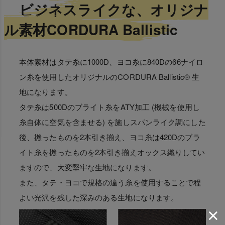
ビジネスライクな、オリジナ
ル素材CORDURA Ballistic
本体素材はタテ糸に1000D、ヨコ糸に840Dの66ナイロ
ン糸を使用したオリジナルのCORDURA Ballistic® 生
地になります。
タテ糸は500Dのブライト糸をATY加工 (機械を使用し
糸自体に空気を含ませる) を施しスパンライク調にした
後、撚ったものを2本引き揃え、ヨコ糸は420Dのブラ
イト糸を撚ったものを2本引き揃えオックス織りしてい
ますので、大変堅牢な生地になります。
また、タテ・ヨコで規格の違う糸を使用することで程
よい光沢を残した深みのある生地になります。