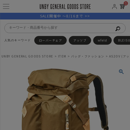
0
SALE開催中 ～8/16まで >>
ローバーチェア
アッソブ
wfeld
BLEIS
UNBY GENERAL GOODS STORE
ITEM
バッグ・ファッション
AS2OV (アッ