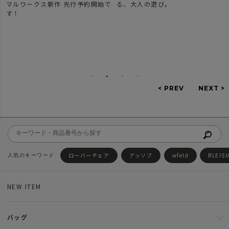
マルワークス新作 先行予約開始で
る、大人の遊び。
す！
ローバーチェア
アッソブ
wfeld
BLEIS
NEW ITEM
バッグ