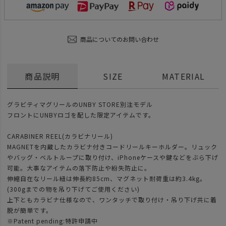
商品についてのお問い合わせ
商品説明
SIZE
MATERIAL
グラビティマグリールのUNBY STORE別注モデル
フロントにUNBYロゴを配した限定アイテムです。
CARABINER REEL(カラビナリール)
MAGNETを内蔵したカラビナ付きコードリールキーホルダー。リュック
やバッグ・ベルトループに取り付け、iPhoneケースや鍵などをぶら下げ
可能。大事なアイテムの落下防止や紛失防止に。
伸縮自在なリール紐は伸長約85cm、マグネット耐荷重は約3.4kg。
(300gまでの物を吊り下げてご使用ください)
上下ともカラビナ仕様なので、ワンタッチで取り付け・吊り下げ共に着
脱が簡単です。
※Patent pending:特許申請中