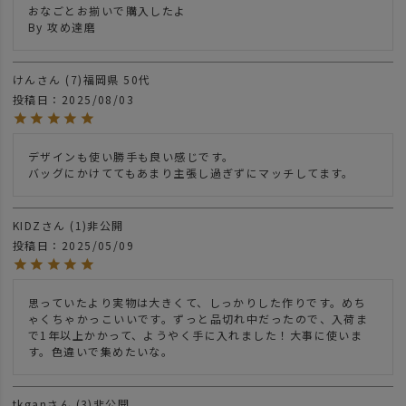
おなごとお揃いで購入したよ

By 攻め達磨
けん
7
福岡県
50代
投稿日
2025/08/03
デザインも使い勝手も良い感じです。

バッグにかけててもあまり主張し過ぎずにマッチしてます。
KIDZ
1
非公開
投稿日
2025/05/09
思っていたより実物は大きくて、しっかりした作りです。めち
ゃくちゃかっこいいです。ずっと品切れ中だったので、入荷ま
で1年以上かかって、ようやく手に入れました！大事に使いま
す。色違いで集めたいな。
tkgan
3
非公開