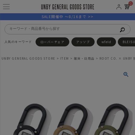
0
SALE開催中 ～8/16まで >>
ローバーチェア
アッソブ
wfeld
BLEIS
UNBY GENERAL GOODS STORE
ITEM
雑貨・日用品
ROOT CO. × UNB