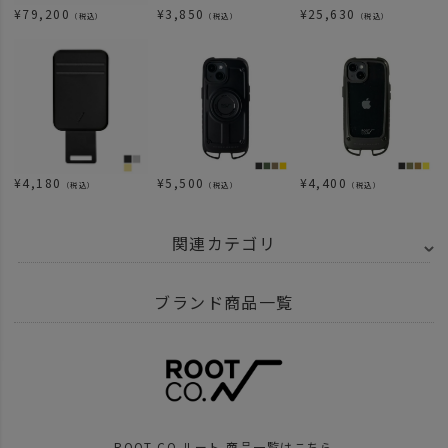
¥
79,200
¥
3,850
¥
25,630
（税込）
（税込）
（税込）
¥
4,180
¥
5,500
¥
4,400
（税込）
（税込）
（税込）
関連カテゴリ
BRAND
UNBY SELECT
ROOT CO.
ブランド商品一覧
ITEM
アウトドア・キャンプ用品
その他
小物
SPECIAL
父の日
梅-1000円～
ITEM
財布・キーホルダー
キーホルダー カラビナ
ROOT CO.ルート 商品一覧はこちら