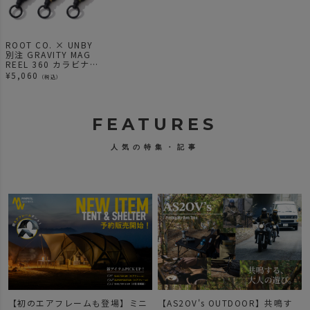
ROOT CO. × UNBY
別注 GRAVITY MAG
REEL 360 カラビナ
マグネットリール
¥
5,060
（税込）
FEATURES
人気の特集・記事
【初のエアフレームも登場】ミニ
【AS2OV's OUTDOOR】共鳴す