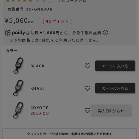
4.75
（4）
レビューを見る
商品番号
RO-GMR3UN
¥
5,060
[
46
ポイント ]
税込
なら
月々1,686円
から。分割手数料無料
※予約商品にはPaidyをご利用いただけません。
カラー
BLACK
カートに入れる
KHAKI
カートに入れる
COYOTE
再入荷お知らせ
SOLD OUT