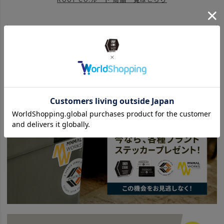
ITEM
雑貨・ホビー
携帯アクセサリー
SPECIAL
UNBY FES
ROOT CO. ルート
BRAND
UNBY originals - アンバイ オリジナル
news
UNBY_2021_BEST
SPECIAL
父の日2022
news
UNBYでつくる夏スタイル。
SPECIAL
PICKUP ITEM