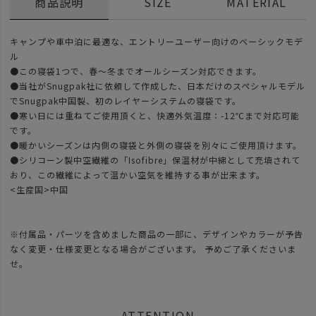
商品説明
SIZE
MATERIAL
キャンプや車中泊に最適な、エントリーユーザー向けのベーシックモデ
ル
●この寝袋1つで、春～冬までオールシーズン対応できます。
●当社がSnugpak社に依頼して作成した、日本だけのスペシャルモデル
でSnugpak中国製、初のレイヤーシステムの寝袋です。
●寒い日には重ねてご使用頂くと、快適外気温度：-12℃まで対応可能
です。
●暖かいシーズンは内側の寝袋と外側の寝袋を別々にご使用頂けます。
●シリコーン製中空繊維の「Isofibre」保温材が中綿として充填されて
おり、この繊維によって温かい空気を維持する事が出来ます。
<生産国>中国
※付属品・パーツを含めました商品の一部に、デザインやカラーが予告
なく変更・仕様変更となる場合がございます。 予めご了承くださいま
せ。
ATTENTION