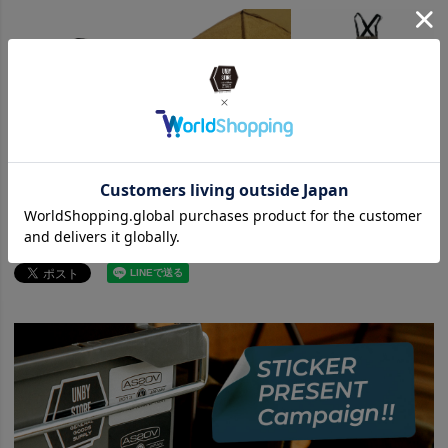
¥
17,600
¥
24,200
¥
27,500
（税込）
（税込）
（税込）
関連カテゴリ
ITEM
アウトドア・キャンプ用品
ITEM
アウトドア・キャンプ用品
寝具
BRAND
UNBY SELECT
Snugpak スナグパック
ITEM
アウトドア・キャンプ用品
寝具
寝袋(シェラフ)
SPECIAL
UNBY_AW_CAMP