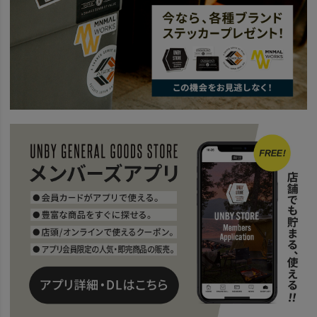
news
寒い時期のシュラフ
news
Snugpak×堀江選手
news
冬キャンプの結露問題