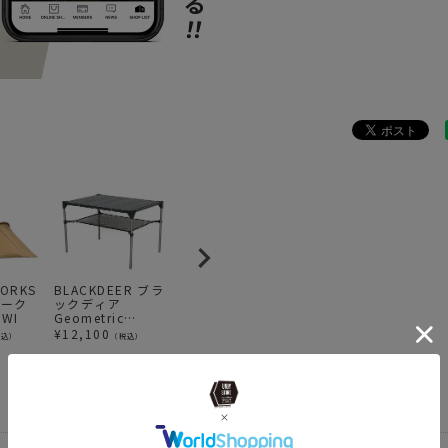
BRAND
AS
news
CAM
news
POL
news
AS2
news
AS2
news
ROVE
news
ロー
news
難燃
WORKS
BLACKDEER ブラ
THE NORTH FACE
MINIMAL WORKS
M
ワーク
ックディア
ザ・ノース・フェ
(ミニマルワーク
(
IWI
Geometric
イス OD Can
ス)DP2 / テント
ス)
news
AS2O
folding table
Cover 250 ODカ
ダブルウォール パ
B
¥
12,100
¥
1,320
¥
63,140
¥
税込）
（税込）
（税込）
（税込）
BLACK テーブル
ンカバー
プリカ
ン