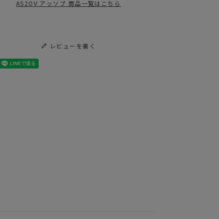
AS2OV アッソブ 商品一覧はこちら
2OV アッソブ
ORIGINAL CAMO POLYCA SERIES
O入荷
YCARBONATEシリーズ
レビューを書く
OVの人気コンテナボックス。新作入荷！
OVのローバーチェアをオプションでカスタム
R CHAIR ITEM
バーチェアオプションに難燃のアイテムが登場。
マルチクッション
INIMAL WORKS
MINIMAL WORKS
ミニマルワーク
(ミニマルワーク
 INDIAN CHAIR
ス) GAS
V ORIGINAL CAMO POLYCA SERIES
UTTE インディア
CANISTER MASK
14,300
¥
2,475
（税込）
（税込）
チェア
Olive 450g ガスキ
ャニスターマスク
ガス缶カバー