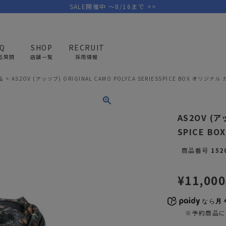
SALE開催中 ～8/16まで >>
AQ
SHOP
RECRUIT
る質問
店舗一覧
採用情報
品
AS2OV (アッソブ) ORIGINAL CAMO POLYCA SERIESSPICE BOX オリジ
PICK UP BRAND
AREL
OUTDOOR
G
AS2OV (ア
アウトドア
ゴ
SPICE B
テント/タープ
キャディバ
商品番号
152
ファニチャー
バッグ/ポ
GOLF
MINIMAL WORKS
CA
¥
11,000
ランタン/ライト
クラブケー
その他の取扱ブランド一覧はこちら
寝具
ウェア/ア
なら
月々
※予約商品に
キッチン
その他グッ