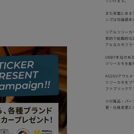
ていけます。
また背面にある
ンプは勿論週末
リアルツリーカ
実的で絵画的な
アルなカモフラ
UNBY本社の
ツリーカモを創
AS2OVアウト
ツリーカモをプ
ファブリックで
※付属品・パー
更・仕様変更と