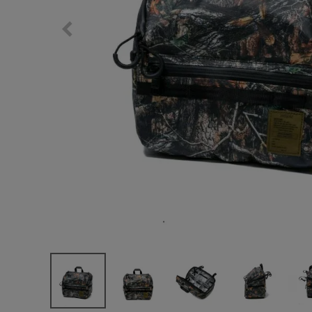
サングラス/メ
時計
その他