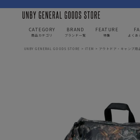
CATEGORY
BRAND
FEATURE
F
商品カテゴリ
ブランド一覧
特集
よくあ
UNBY GENERAL GOODS STORE
ITEM
アウトドア・キャンプ用
BAG
APP
バッグ
アパレル
リュック/バックパック
トップス
ショルダー/サコッシュ
アウター
AS2OV
AS2OV 
ビジネスバッグ
パンツ
トートバッグ/ボストン
キャップ/帽子
ポーチ・クラッチ
シューズ/靴下