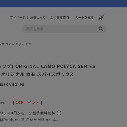
マイページ
お気に入り
よくある質問
カートを見る
ナル カモ スパイスボックス
OLF
OTHER
ッソブ) ORIGINAL CAMO POLYCA SERIES
ルフ
その他
OX オリジナル カモ スパイスボックス
ッグ
財布
039CAMO-98
ーチ
キーホルダー/カラビナ
BINZERO
UNBY ORIGINAL
[
100
ポイント ]
ス
キッチンツール
税込
パレル
インテリア
1,833円
から。分割手数料無料
はPaidyをご利用いただけません。
ズ
収納