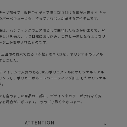
テープ部分で、調理台やチェア脇に取り付ける事が出来ます キャ
のバーベキューにも。持っていれば大活躍するアイテムです。
モは、ハンティングウェア用として開発したものが始まりで、写
美しさを備え、より自然に溶け込み、自然と一体となるようなリ
ージュが表現されたものです。
ある三田市の市木である「赤松」をMIXさせ、オリジナルのリアル
作しました。
ドアアイテムで人気のある305Dポリエステルにオリジナルリアル
リントし、ポリカーボネートのコーティング加工 したオリジナル
す。
ツを含めました商品の一部に、デザインやカラーが予告なく変
なる場合がございます。 予めご了承くださいませ。
ATTENTION