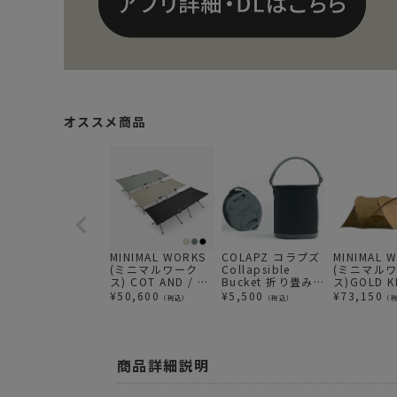
オススメ商品
MINIMAL WORKS
COLAPZ コラプズ
MINIMAL 
(ミニマルワーク
Collapsible
(ミニマル
ス) COT AND / コ
Bucket 折り畳み
ス)GOLD K
ット
バケツ
¥
50,600
¥
5,500
¥
73,150
（税込）
（税込）
（
商品詳細説明