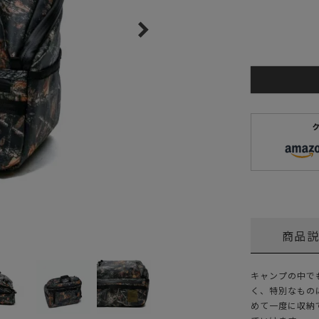
ガネ
焚き火/ストーブ
フィールドギア
クーラーボックス
コンテナ/収納
ステッカー
その他
商品
キャンプの中で
く、特別なもの
めて一度に収納