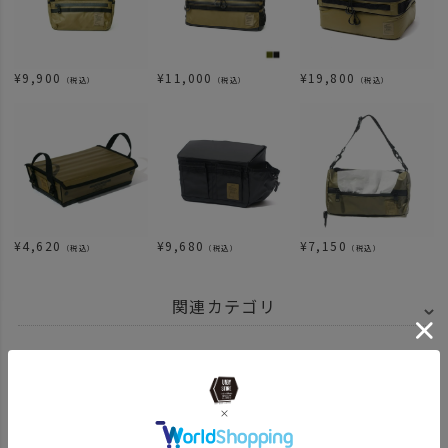
¥
9,900
¥
11,000
¥
19,800
（税込）
（税込）
（税込）
¥
4,620
¥
9,680
¥
7,150
（税込）
（税込）
（税込）
関連カテゴリ
ITEM
アウトドア・キャンプ用品
その他
ブランド商品一覧
ITEM
アウトドア・キャンプ用品
キッチンツール
キッチンツール
news
【AS2OVの限定セール】この週末がラストチャンス！