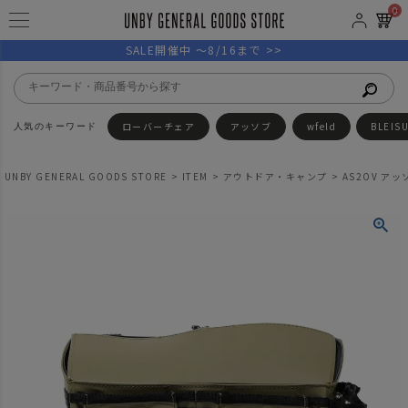
0
SALE開催中 ～8/16まで >>
ローバーチェア
アッソブ
wfeld
BLEIS
UNBY GENERAL GOODS STORE
ITEM
アウトドア・キャンプ
AS2OV アッソ