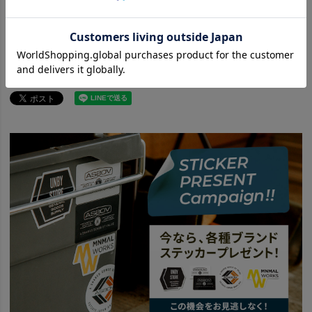
ITEM
アウトドア・キャンプ用品
クーラーボックス
ソフトクーラー
AS2OV アッソブ 商品一覧はこちら
BRAND
AS2OV アッソブ
BRAND
AS2OV アッソブ
アイテム別
アウトドアアイテム
news
AS2OVのローバーチェアをオプションでカスタム
news
AS2OV SIDE TABLE LEFT
news
ROVER CHAIR ITEM
news
POLYCARBONATEシリーズ
news
AS2OV CONTAINER
news
難燃マルチクッション