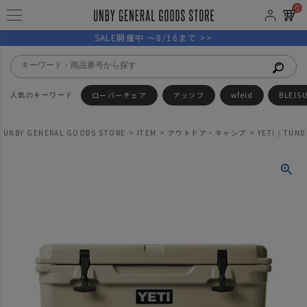
0
SALE開催中 ～8/16まで >>
ローバーチェア
アッソブ
wfeld
BLEIS
UNBY GENERAL GOODS STORE
ITEM
アウトドア・キャンプ
YETI / TUN