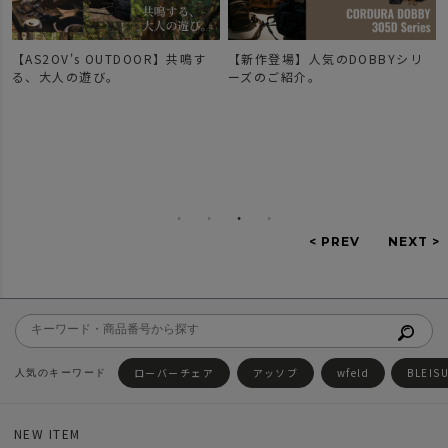
【AS2OV's OUTDOOR】共鳴す
【新作登場】人気のDOBBYシリ
で
る、大人の遊び。
ーズのご紹介。
ローバーチェア
アッソブ
wfeld
BLEIS
NEW ITEM