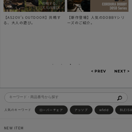
【AS2OV's OUTDOOR】共鳴す
【新作登場】人気のDOBBYシリ
で
る、大人の遊び。
ーズのご紹介。
ローバーチェア
アッソブ
wfeld
BLEIS
NEW ITEM