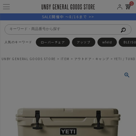
0
SALE開催中 ～8/16まで >>
ローバーチェア
アッソブ
wfeld
BLEIS
UNBY GENERAL GOODS STORE
ITEM
アウトドア・キャンプ
YETI / TUN