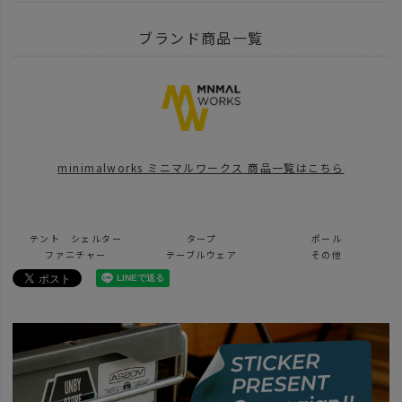
BRAND
MINIMAL WORKS - ミニマルワークス
タープ
ブランド商品一覧
ITEM
アウトドア・キャンプ用品
テント・タープ
タープ
BRAND
MINIMAL WORKS - ミニマルワークス
news
UNBY SANDA CAMP MEETING
minimalworks ミニマルワークス 商品一覧はこちら
news
ミニマルワークス初のオーナーイベントレポート！
SALE
2026 SUMMER SALE
OUTDOOR
テント シェルター
タープ
ポール
news
ブラックフライデー MINIMAL WORKS
ファニチャー
テーブルウェア
その他
news
BLACK FRIDAY キャンプギア