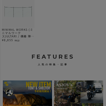
MINIMAL WORKS (ミ
ニマルワーク
ス)ULTARI / 横幕 陣幕
アイボリー
¥
8,855
（税込）
FEATURES
人気の特集・記事