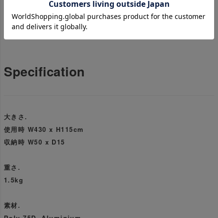
Nalgeneの水筒２個分のスリムなパッキングサイズです。
Specification
大きさ.
使用時 W430 x H115cm
収納時 W50 x D15
重さ.
1.5kg
素材.
Poly 75D, Aluminium