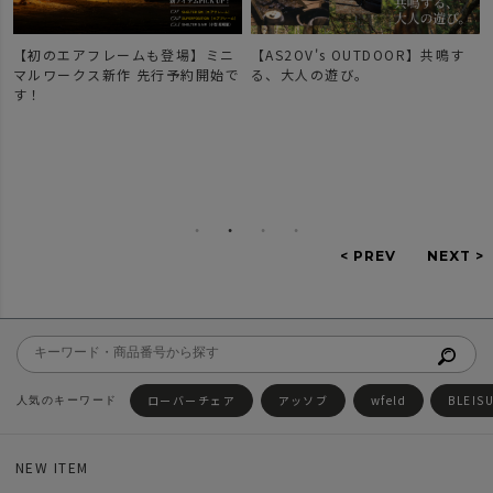
【AS2OV's OUTDOOR】共鳴す
【新作登場】人気のDOBBYシリ
で
る、大人の遊び。
ーズのご紹介。
ローバーチェア
アッソブ
wfeld
BLEIS
NEW ITEM