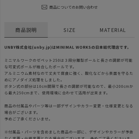
商品についてのお問い合わせ
商品説明
SIZE
MATERIAL
UNBY株式会社(unby.jp)はMINIMAL WORKSの日本総代理店です。
ミニマルワークのゼペット250は３段分離型ポールと長さの調節が可能
な可変式ポールが結合したポールです。
アルミニウム素材なので丈夫で腐食に強く、酸化などから表面を守るた
めにアノダイズ処理をしました。
ボタン式の部分は10cm間隔で長さの調節が可能なので、最小200cmか
ら最大250cmまで、使用環境に合わせて活用が出来ます。
商品の付属品やパーツ等は一部デザインやカラー変更・仕様変更となる
場合がございます。
予めご了承くださいませ。
※付属品・パーツを含めました商品の一部に、デザインやカラーが予告
なく変更・仕様変更となる場合がございます。 予めご了承くださいま