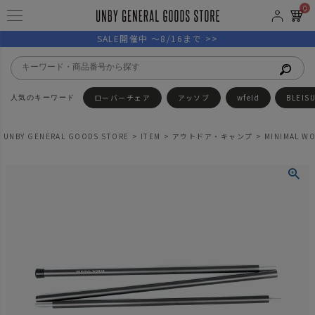
0
SALE開催中 ～8/16まで >>
ローバーチェア
アッソブ
wfeld
BLEIS
UNBY GENERAL GOODS STORE
ITEM
アウトドア・キャンプ
MINIMAL W