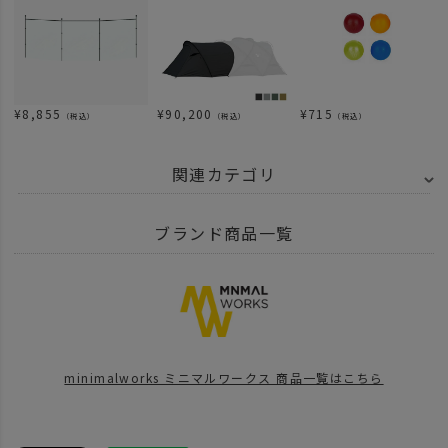
¥
8,855
¥
90,200
¥
715
（税込）
（税込）
（税込）
関連カテゴリ
BRAND
MINIMAL WORKS - ミニマルワークス
ポール
ブランド商品一覧
ITEM
アウトドア・キャンプ用品
テント・タープ
ポール
BRAND
MINIMAL WORKS - ミニマルワークス
news
UNBY SANDA CAMP MEETING
minimalworks ミニマルワークス 商品一覧はこちら
news
ミニマルワークス初のオーナーイベントレポート！
news
BLACK FRIDAY キャンプギア