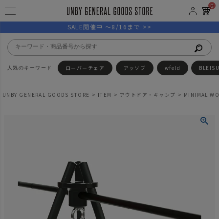
0
SALE開催中 ～8/16まで >>
ローバーチェア
アッソブ
wfeld
BLEIS
UNBY GENERAL GOODS STORE
ITEM
アウトドア・キャンプ
MINIMAL W