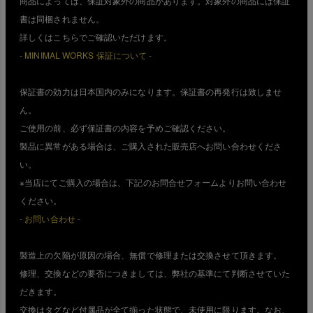
商品によっては、保証対象外の商品があります。対象外の商品には保証
書は同梱されません。
詳しくはこちらでご確認いただけます。
- MINIMAL WORKS 保証について -
保証書の効力は日本国内のみになります。保証書の再発行は致しませ
ん。
ご使用の前、必ず保証書の内容を予めご確認ください。
製品に異常がある場合は、ご購入された販売店へお問い合わせくださ
い。
※当店にてご購入の場合は、下記のお問合せフォームよりお問い合わせ
ください。
- お問い合わせ -
製造上の欠陥が原因の場合、無償で修理または交換させて頂きます。
修理、交換などの要否につきましては、弊社の基準にて判断させていた
だきます。
交換はタグなど付属品が全て揃った状態で、未使用に限ります。なお、