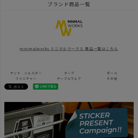
BRAND
MINIMAL WORKS - ミニマルワークス
ファニチャー
その他
ブランド商品一覧
ITEM
アウトドア・キャンプ用品
ファニチャー
その他
BRAND
MINIMAL WORKS - ミニマルワークス
news
そのキャンプグッズ、UNBYが買い取ります！
minimalworks ミニマルワークス 商品一覧はこちら
news
そのキャンプグッズ、UNBYが買い取ります！続報
news
本日から！買い取りキャンペーン開催します！
テント シェルター
タープ
ポール
news
心斎橋パルコにてPOPUP開催
ファニチャー
テーブルウェア
その他
news
UNBY SANDA CAMP MEETING
ITEM
アウトドア・キャンプ用品
ランタン ライト
news
ミニマルワークス初のオーナーイベントレポート！