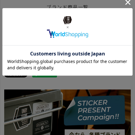
ITEM
アウトドア・キャンプ用品
ファニチャー
収納 ボックス
ブランド商品一覧
ITEM
キッチン・インテリア・収納
収納用品
BRAND
UNBY SELECT
&NUT - アンドナット
ITEM
アウトドア・キャンプ用品
コンテナ・収納
ケース
&NUT アンドナット 商品一覧はこちら
news
【焚き火会開催＠SANDA】