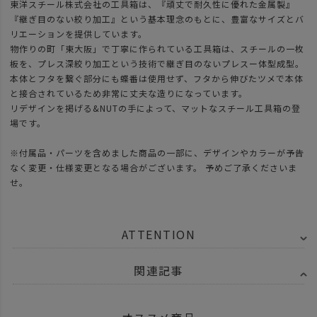
東洋スチール株式会社の工具箱は、『頑丈で耐久性に優れた金属製』
『継ぎ目のない絞り加工』という基本理念のもとに、豊富なサイズとバ
リエーションを提供しています。
物作りの町「東大阪」で丁寧に作られている工具箱は、スチールの一枚
板を、プレス深絞り加工という技術で継ぎ目のないプレスー体型成型。
本体とフタを繋ぐ部分にも蝶番は使用せず、フタから伸びたツメで本体
と接合されているため非常に丈夫な造りになっています。
リデザインを掲げる&NUTの手によって、マットなスチール工具箱の登
場です。
※付属品・パーツを含めました商品の一部に、デザインやカラーが予告
なく変更・仕様変更となる場合がございます。 予めご了承くださいま
せ。
ATTENTION
関連記事