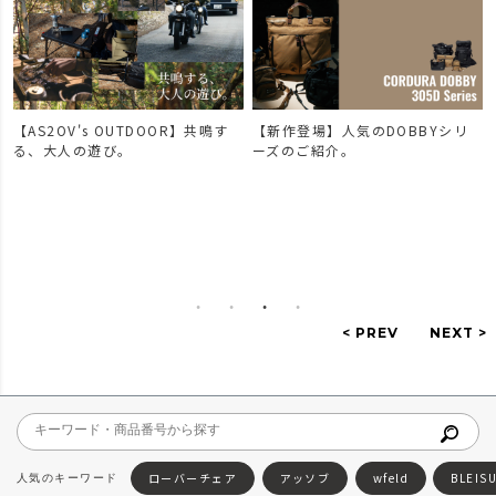
【AS2OV's OUTDOOR】共鳴す
【新作登場】人気のDOBBYシリ
で
る、大人の遊び。
ーズのご紹介。
ローバーチェア
アッソブ
wfeld
BLEIS