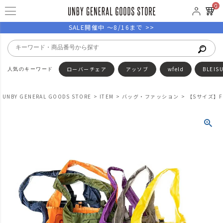
0
SALE開催中 ～8/16まで >>
ローバーチェア
アッソブ
wfeld
BLEIS
UNBY GENERAL GOODS STORE
ITEM
バッグ・ファッション
【Sサイズ】FOO