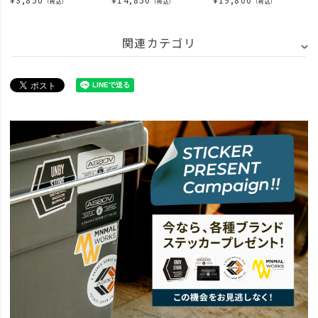
（税込）
（税込）
（税込）
関連カテゴリ
ITEM
バッグ
トートバッグ
ITEM
雑貨・ホビー
その他雑貨
NEW ARRIVAL
news
2022年11月25日 価格改定について
BRAND
AS2OV アッソブ
news
AS2OVのおすすめトラベルバッグ国内旅行編
SPECIAL
AS2OV TRAVEL GOODS
SPECIAL
UNBY STAFF ARCHIVES
UNBY STAFF Blog
ルクア店のおち
news
【AS2OVの限定セール】この週末がラストチャンス！