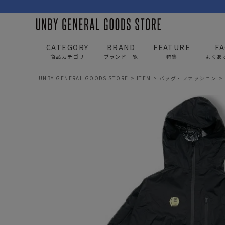
CATEGORY
BRAND
FEATURE
F
商品カテゴリ
ブランド一覧
特集
よくあ
UNBY GENERAL GOODS STORE
ITEM
バッグ・ファッション
BAG
APP
バッグ
アパレル
リュック/バックパック
トップス
ショルダー/サコッシュ
アウター
AS2OV
AS2OV 
ビジネスバッグ
パンツ
トートバッグ/ボストン
キャップ/帽子
ポーチ・クラッチ
シューズ/靴下