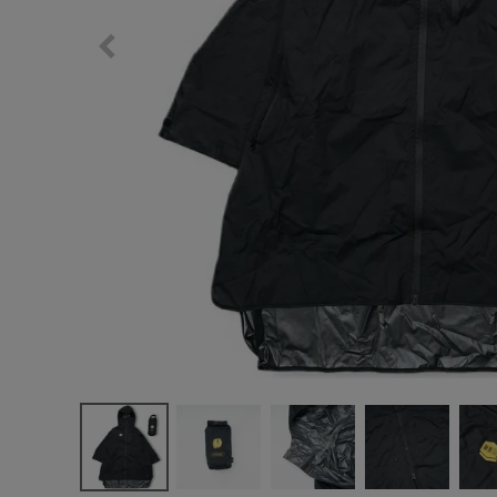
サングラス/メ
時計
その他