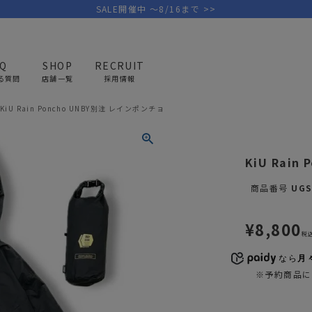
SALE開催中 ～8/16まで >>
AQ
SHOP
RECRUIT
る質問
店舗一覧
採用情報
KiU Rain Poncho UNBY別注 レインポンチョ
PICK UP BRAND
AREL
OUTDOOR
G
KiU Rain
アウトドア
ゴ
商品番号
UGS
テント/タープ
キャディバ
¥
8,800
ファニチャー
バッグ/ポ
税
GOLF
MINIMAL WORKS
CA
ランタン/ライト
クラブケー
なら
月々
その他の取扱ブランド一覧はこちら
※予約商品に
寝具
ウェア/ア
キッチン
その他グッ