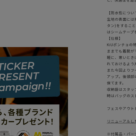
【防水性につい
生地の表面には撥
タン)をするこ
はシームテープ
【仕様】
KiUポンチョ
ままでも着脱が
軽に、寒いとき
れておけるよう
また今回よりフ
アップ。後頭部
保てます。
収納袋はスタッ
時はバッグのス
フェスやアウト
リニューアルした
※付属品・パー