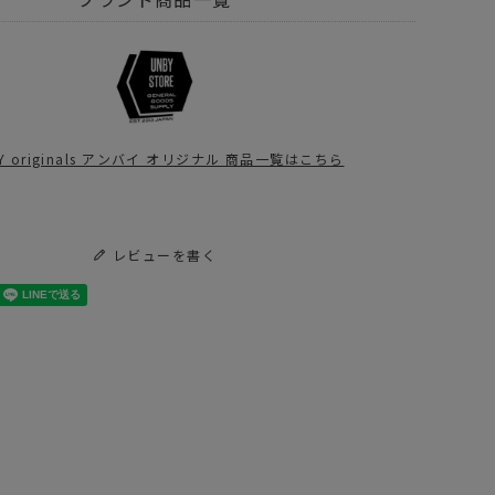
レル
アウター
Y originals - アンバイ オリジナル
Y厳選。梅雨グッズ。
Y originals アンバイ オリジナル 商品一覧はこちら
Yスタッフの大解剖第6弾！
入り間近！雨の日が待ち遠しくなる雑貨たち。
も活躍するキャンプギア！
レビューを書く
ぐ欲しい！秋キャンプで使えるおしゃれアパレル5選！
01&#174; PLAY
TURN ME ON ター
ESIGN × UNBY
ンミーオンGOOD
注 COOL CATS
TURN CAP/ロゴ刺
EE 2026
繍 キャップ
6,930
¥
9,350
（税込）
（税込）