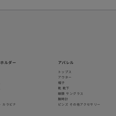
ーホルダー
アパレル
トップス
アウター
ス
帽子
ス
靴 靴下
眼鏡 サングラス
腕時計
 カラビナ
ピンズ その他アクセサリー