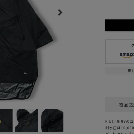
ガネ
焚き火/ストーブ
フィールドギア
クーラーボックス
コンテナ/収納
ステッカー
その他
申
商品
KiUとUNBY
耐水圧は10,0
ど、快適性を追