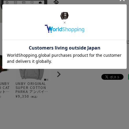
ITEM
アパ
BRAND
UNB
news
UNB
UNB
news
UNB
news
梅雨
news
雨で
news
今す
UNBY
UNBY ORIGINAL
AS2OV (アッソブ)
AS2OV (アッソブ)
P
D CAT
SUPER COTTON
WALL POCKET S
330×1000D
D
ニットキ
PARKA アンバイ
CORDURA / リビ
CORDURA
別
アンバイストア パ
ンググッズ
STANDARD
T
¥
9,350
¥
7,700
¥
6,050
¥
込）
（税込）
（税込）
（税込）
ーカー フーディー
SERIES
PACKABLE DRINK
HOLDER / ドリン
クホルダー