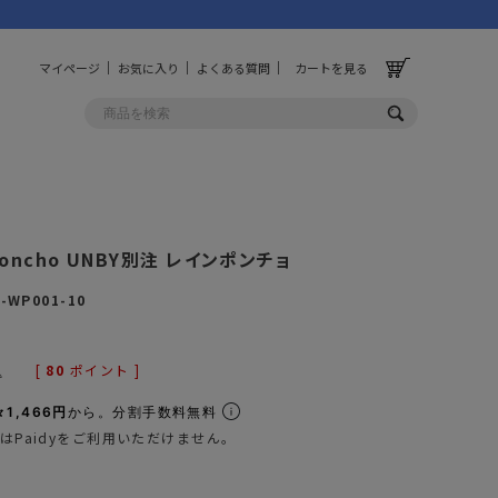
マイページ
お気に入り
よくある質問
カートを見る
OLF
OTHER
 Poncho UNBY別注 レインポンチョ
ルフ
その他
-WP001-10
ッグ
財布
ーチ
キーホルダー/カラビナ
[
80
ポイント ]
込
BINZERO
UNBY ORIGINAL
ス
キッチンツール
1,466円
から。分割手数料無料
はPaidyをご利用いただけません。
パレル
インテリア
ズ
収納