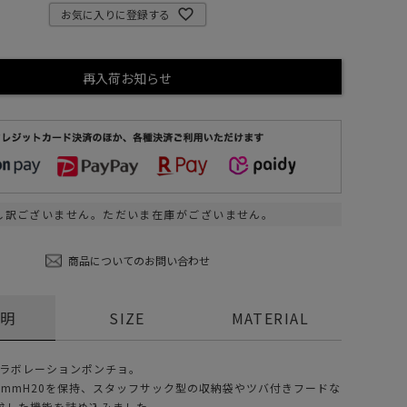
お気に入りに登録する
ステーショナリー
コスメ/フレグランス
再入荷お知らせ
スマホアクセ
ステッカー
食品/調味料
その他/ホビー
し訳ございません。ただいま在庫がございません。
商品についてのお問い合わせ
説明
SIZE
MATERIAL
のコラボレーションポンチョ。
00mmH20を保持、スタッフサック型の収納袋やツバ付きフードな
求した機能を詰め込みました。