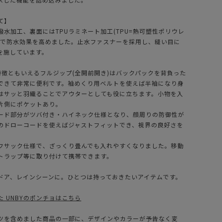
て】
水加工、裏面にはTPUラミネート加工(TPU=熱可塑性ポリウレ
とで防水効果を高めました。止水ファスナーを採用し、縫い目に
を施しています。
の特徴ともいえるフルジップ(全開前開き)はバックパックを背負った
できて非常に便利です。袖めくり用ベルトを使えば半袖になり身
はサッと羽織ることでアウターとしても役に立ちます。小物を入
片側にポケットあり。
ード部分がツバ付き・ハイネック仕様となり、顔周りの防御性が
のドローコードを使えばジャストフィットでき、視界の良好さを
フサック仕様で、ざっくり畳んでも入れやすくなりました。移動
トラップ等に取り付けて携帯できます。
ドア、レインシーンに。ひとつは持っておきたいアイテムです。
 UNBYのポンチョはこちら
ツを含めました商品の一部に、デザインやカラーが予告なく変