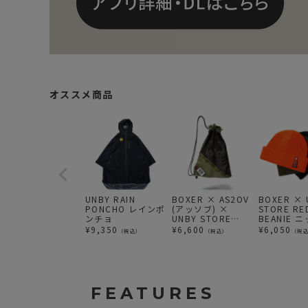
オススメ商品
UNBY RAIN
BOXER × AS2OV
BOXER × 
PONCHO レインポ
(アッソブ) ×
STORE RE
ンチョ
UNBY STORE
BEANIE 
RED CAT SHOE
ャップ
¥
9,350
¥
6,600
¥
6,050
（税込）
（税込）
（税
BAG / シューズケ
ース
FEATURES