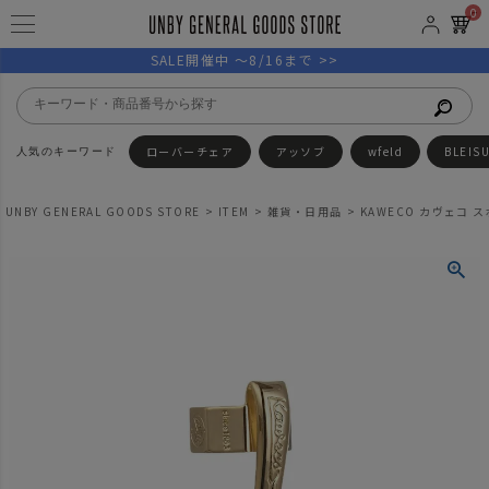
0
SALE開催中 ～8/16まで >>
ローバーチェア
アッソブ
wfeld
BLEIS
UNBY GENERAL GOODS STORE
ITEM
雑貨・日用品
KAWECO カヴェコ 