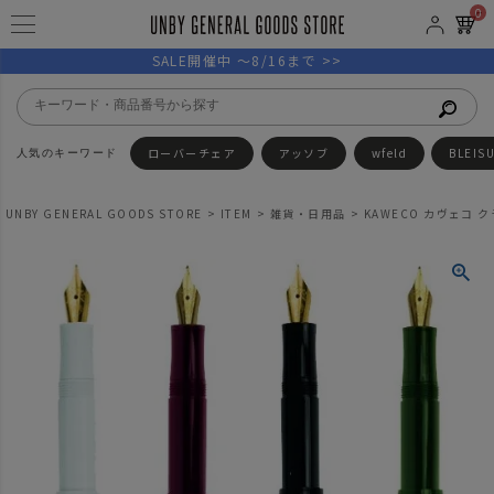
0
SALE開催中 ～8/16まで >>
ローバーチェア
アッソブ
wfeld
BLEIS
UNBY GENERAL GOODS STORE
ITEM
雑貨・日用品
KAWECO カヴェコ 