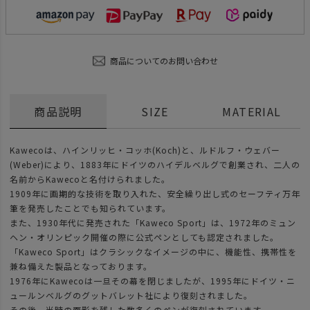
商品についてのお問い合わせ
商品説明
SIZE
MATERIAL
Kawecoは、ハインリッヒ・コッホ(Koch)と、ルドルフ・ウェバー
(Weber)により、1883年にドイツのハイデルベルグで創業され、二人の
名前からKawecoと名付けられました。
1909年に画期的な技術を取り入れた、安全繰り出し式のセーフティ万年
筆を発売したことでも知られています。
また、1930年代に発売された「Kaweco Sport」は、1972年のミュン
ヘン・オリンピック開催の際に公式ペンとしても認定されました。
「Kaweco Sport」はクラシックなイメージの中に、機能性、携帯性を
兼ね備えた製品となっております。
1976年にKawecoは一旦その幕を閉じましたが、1995年にドイツ・ニ
ュールンベルグのグットバレット社により復刻されました。
その後、当時の面影を残した数多くのペンが復刻されています。