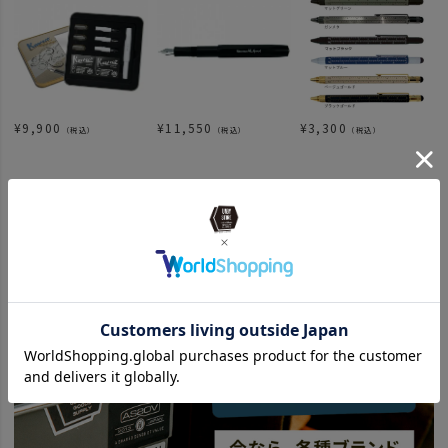
¥
9,900
¥
11,550
¥
3,300
（税込）
（税込）
（税込）
関連カテゴリ
ITEM
ステーショナリー
ペン
SPECIAL
父の日
梅-1000円～
BRAND
UNBY SELECT
KAWECO - カヴェコ
news
UNBY_NEWYEAR_JOBGOODS
news
UNBY原宿店のイマとコレカラ。