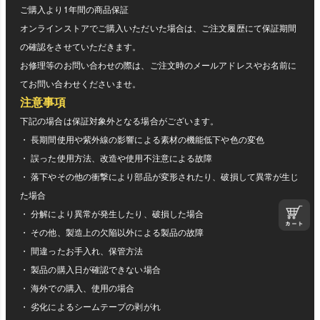
ご購入より1年間の商品保証
オンラインストアでご購入いただいた場合は、ご注文履歴にて保証期間
の確認をさせていただきます。
お修理等のお問い合わせの際は、ご注文時のメールアドレスやお名前に
てお問い合わせくださいませ。
注意事項
下記の場合は保証対象外となる場合がございます。
・ 長期間使用や紫外線の影響による素材の機能低下や色の変色
・ 誤った使用方法、改造や使用不注意による故障
・ 落下やその他の衝撃により部品が変形されたり、破損して異常が生じ
た場合
・ 分解により異常が発生したり、破損した場合
・ その他、製造上の欠陥以外による製品の故障
・ 間違ったお手入れ、保管方法
・ 製品の購入日が確認できない場合
・ 海外での購入、使用の場合
・ 劣化によるシームテープの剥がれ