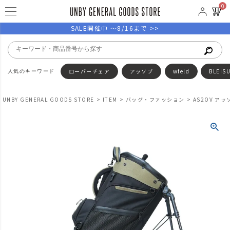
0
SALE開催中 ～8/16まで >>
ローバーチェア
アッソブ
wfeld
BLEIS
UNBY GENERAL GOODS STORE
ITEM
バッグ・ファッション
AS2OV アッ