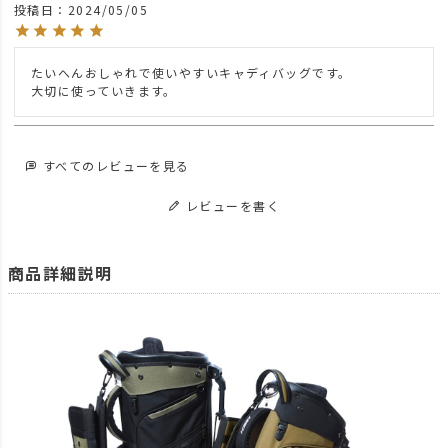
投稿日
2024/05/05
news
AS2OV GOLF FINETEX トート＆ショルダー
news
AS2OV Go Out
たいへんおしゃれで使いやすいキャディバッグです。

大切に使っていきます。
news
ITEM
雑貨・日用品
GOLF
キャディバッグ
すべてのレビューを見る
BRAND
AS2OV アッソブ
AS2OV GOLF SERIES
330 x 1000D CORDU
レビューを書く
商品詳細説明