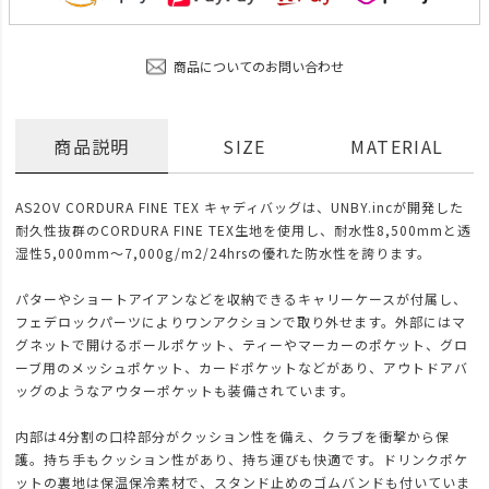
商品についてのお問い合わせ
商品説明
SIZE
MATERIAL
AS2OV CORDURA FINE TEX キャディバッグは、UNBY.incが開発した
耐久性抜群のCORDURA FINE TEX生地を使用し、耐水性8,500mmと透
湿性5,000mm〜7,000g/m2/24hrsの優れた防水性を誇ります。
パターやショートアイアンなどを収納できるキャリーケースが付属し、
フェデロックパーツによりワンアクションで取り外せます。外部にはマ
グネットで開けるボールポケット、ティーやマーカーのポケット、グロ
ーブ用のメッシュポケット、カードポケットなどがあり、アウトドアバ
ッグのようなアウターポケットも装備されています。
内部は4分割の口枠部分がクッション性を備え、クラブを衝撃から保
護。持ち手もクッション性があり、持ち運びも快適です。ドリンクポケ
ットの裏地は保温保冷素材で、スタンド止めのゴムバンドも付いていま