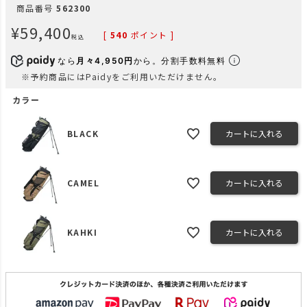
商品番号
562300
¥
59,400
[
540
ポイント ]
税込
なら
月々4,950円
から。分割手数料無料
※予約商品にはPaidyをご利用いただけません。
カラー
BLACK
カートに入れる
CAMEL
カートに入れる
KAHKI
カートに入れる