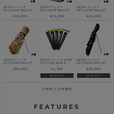
AS2OV アッソブ
AS2OV アッソブ
AS2OV アッソブ
EXCLUSIVE BALLISTIC
EXCLUSIVE BALLISTIC
EXCLUSIVE BALLISTIC
NYLON - ROUND
NYLON - SHOES CASE
NYLON - MAGNET
¥
16,500
¥
13,200
¥
24,200
POUCH GOLF SERIES
GOLF SERIES シューズ
TOTE GOLF SERIES マ
ラウンドポーチ ゴルフシ
ケース ゴルフシリーズ
グネットトート ゴルフシ
リーズ
リーズ ミニトート
AS2OV アッソブ
AS2OV アッソブ TOUR
AS2OV アッソブ
EXCLUSIVE BALLISTIC
TEE LONG BLACK
EXCLUSIVE BALLISTIC
NYLON - CADDY BAG
GOLF SERIES ツアーテ
NYLON - SELF STAND
¥
85,800
¥
1,430
¥
28,600
GOLF SERIES キャディ
ィー ブラック ゴルフシ
BAG GOLF SERIES セル
ーバッグ ゴルフシリーズ
リーズ
フスタンドバッグ ゴルフ
シリーズ
SOLD OUT
SOLD OUT
21
件中
1
-
21
件表示
FEATURES