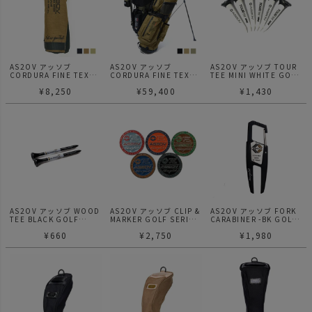
AS2OV アッソブ
AS2OV アッソブ
AS2OV アッソブ TOUR
CORDURA FINE TEX
CORDURA FINE TEX
TEE MINI WHITE GOLF
DRIVER COVER GOLF
CADDY BAG GOLF
SERIES ツアーティー ミ
¥
8,250
¥
59,400
¥
1,430
SERIES ドライバーカバ
SERIES キャディーバッ
ニ ホワイト ゴルフシリ
ー ゴルフシリーズ
グ ゴルフシリーズ
ーズ
AS2OV アッソブ WOOD
AS2OV アッソブ CLIP &
AS2OV アッソブ FORK
TEE BLACK GOLF
MARKER GOLF SERIES
CARABINER -BK GOLF
SERIES ウッドティー ブ
クリップ マーカー ゴル
SERIES フォークカラビ
¥
660
¥
2,750
¥
1,980
ラック ゴルフシリーズ
フシリーズ
ナ ブラック ゴルフシリ
ーズ