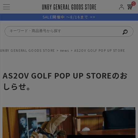
0
SALE開催中 ～8/16まで >>
UNBY GENERAL GOODS STORE
news
AS2OV GOLF POP UP STORE
AS2OV GOLF POP UP STOREのお
しらせ。