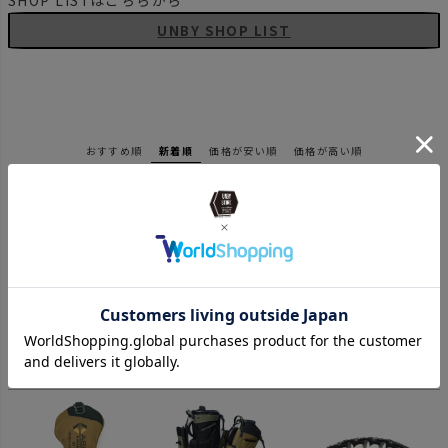
SHOP LISTはこちらから
UNBY SHOP LIST
おすすめ順
新着順
価格が安い順
価格が高い順
AS2OV アッソブ MULTI
AS2OV アッソブ
AS2OV アッソブ
CARABINER GOLF マル
CORDURA FINE TEX
CORDURA FINE TEX
チカラビナ ゴルフシリー
UTILITY COVER GOLF
FAIRWAY
¥
4,180
¥
7,150
¥
7,700
ズ
SERIES ユーティリティ
WOODCOVER GOLF
用 ヘッドカバー ゴルフ
SERIES フェアウェイウ
シリーズ
ッドカバー ゴルフシリー
ズ