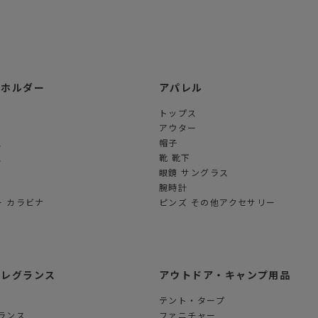
ーホルダー
アパレル
トップス
アウター
ス
帽子
ス
靴 靴下
眼鏡 サングラス
腕時計
 カラビナ
ピンズ その他アクセサリー
フレグランス
アウトドア・キャンプ用品
テント・タープ
ランス
ファニチャー