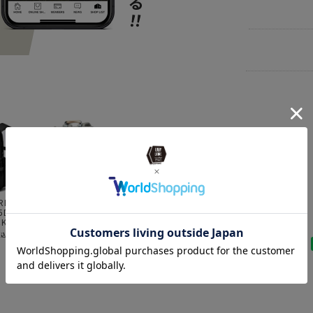
BRAND
AS
ITEM
バッ
ITEM
バッ
BRAND
AS
news
202
BRAND
AS
RDURA
AS2OV (アッソ
AS2OV (アッソブ)
AS2OV (アッソブ)
A
5D DAY
ブ)HIGHDENSITY
HIGHDENSITY
CORDURA DOBBY
H
news
完売し
K / バ
TOTE BACKPACK
SQUARE
305D 3WAY BACK
D
/ トートバックパ
BACKPACK / バッ
PACK M BLACK /
ク
¥
11,550
¥
11,550
¥
42,900
¥
税込）
（税込）
（税込）
（税込）
ック
クパック
バックパック
news
AS2O
news
AS2O
news
UNB