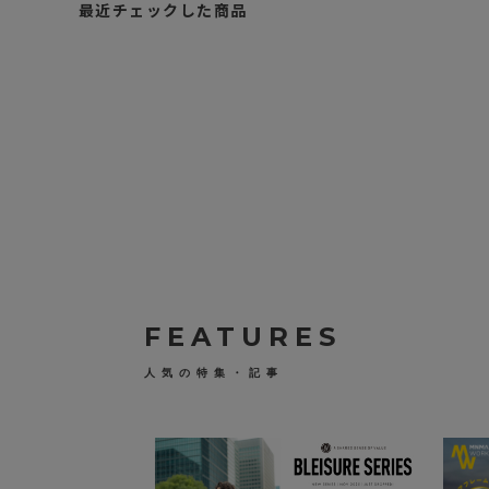
最近チェックした商品
A
S
2
O
¥
V
1
(
9
ア
ッ
,
ソ
2
ブ
5
)
0
C
O
（
税
R
込
D
）
U
R
A
D
FEATURES
O
B
B
人気の特集・記事
Y
3
0
5
D
S
/