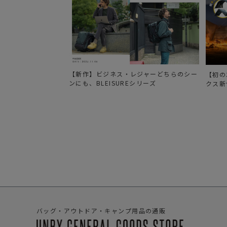
D
B
A
C
K
P
A
C
K
B
L
【新作】ビジネス・レジャーどちらのシー
【初の
A
ンにも、BLEISUREシリーズ
クス新
C
K
/
2
W
A
Y
バ
ッ
ク
パ
ッ
ク
リ
ュ
ッ
ク
シ
バッグ・アウトドア・キャンプ用品の通販
ョ
ル