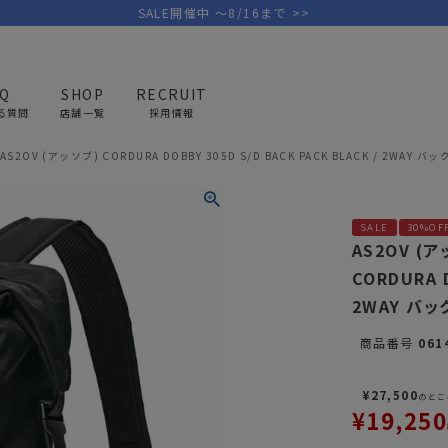
SALE開催中 ～8/16まで >>
AQ
SHOP
RECRUIT
る質問
店舗一覧
採用情報
AS2OV (アッソブ) CORDURA DOBBY 305D S/D BACK PACK BLACK / 2W
PICK UP BRAND
AREL
OUTDOOR
G
SALE
30%OF
アウトドア
ゴ
AS2OV (
CORDURA D
テント/タープ
キャディバ
2WAY バ
ファニチャー
バッグ/ポ
商品番号
061
GOLF
MINIMAL WORKS
CA
ランタン/ライト
クラブケー
その他の取扱ブランド一覧はこちら
¥
27,500
寝具
ウェア/ア
のとこ
¥
19,250
キッチン
その他グッ