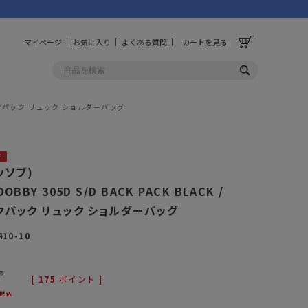
マイページ
お気に入り
よくある質問
カートを見る
AY バックパック リュック ショルダーバッグ
OLF
OTHER
F
ルフ
その他
アッソブ)
OBBY 305D S/D BACK PACK BLACK /
ッグ
財布
ックパック リュック ショルダーバッグ
ーチ
キーホルダー/カラビナ
410-10
BINZERO
UNBY ORIGINAL
ス
キッチンツール
パレル
インテリア
ろ
[
175
ポイント ]
税込
ズ
収納