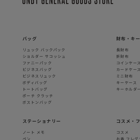
ダ
ー
バ
ッ
グ
バッグ
財布・キ
リュック バックパック
長財布
ショルダー サコッシュ
折財布
ファニーパック
コインケー
ビジネスバッグ
カードケー
ビジネスリュック
ミニ財布
ボディバッグ
キーケース
トートバッグ
キーホルダー
ポーチ クラッチ
ボストンバッグ
ステーショナリー
コスメ・
ノート メモ
コスメ
ペン
お香 フレグ