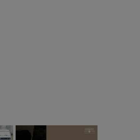
RE
BYシリーズ
2OV アッソブ
～21L（リットル）
 SUMMER SALE
AS2OV