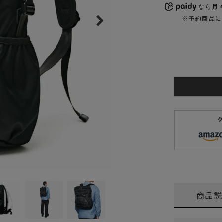
なら
月々
ガネ
焚き火/ストーブ
※予約商品に
フィールドギア
クーラーボックス
コンテナ/収納
ステッカー
その他
商品