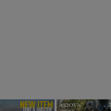
news
SQUA
news
DOB
BRAND
AS
SALE
2026