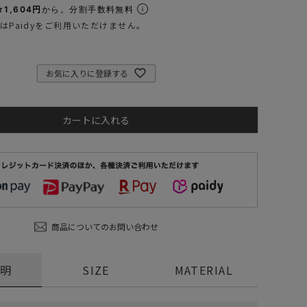
1,604円
から。分割手数料無料
ステーショナリー
はPaidyをご利用いただけません。
コスメ/フレグランス
スマホアクセ
お気に入りに登録する
ステッカー
食品/調味料
カートに入れる
その他/ホビー
商品についてのお問い合わせ
説明
SIZE
MATERIAL