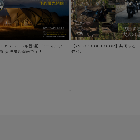
エアフレームも登場】ミニマルワー
【AS2OV's OUTDOOR】共鳴す
作 先行予約開始です！
遊び。