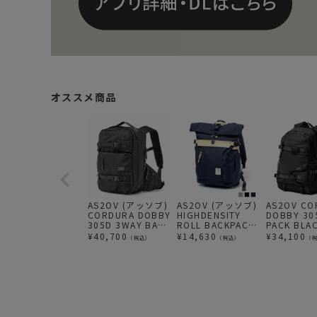
オススメ商品
AS2OV (アッソブ)
AS2OV (アッソブ)
AS2OV CO
CORDURA DOBBY
HIGHDENSITY
DOBBY 30
305D 3WAY BACK
ROLL BACKPACK
PACK BLAC
PACK S BLACK /
/バックパック
ックパック
¥
40,700
¥
14,630
¥
34,100
（税込）
（税込）
（
バックパック