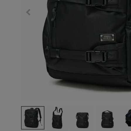
サングラス/メ
時計
その他