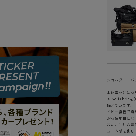
ショルダー・バ
本体素材にはタテ
305d fab
備えています。
ドビー織機で織
的な生地目にな
また、生地の裏
ューム感を出し