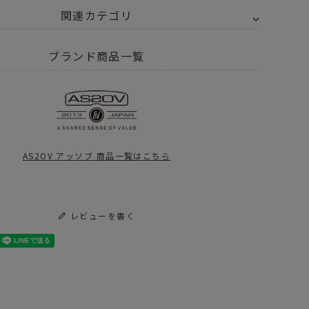
関連カテゴリ
2OV アッソブ
CORDURA DOBBY 305D - コーデュラ ドビー
ブランド商品一覧
グ
リュック バックパック
グ
2OV アッソブ
AS2OV アッソブ 商品一覧はこちら
2年4月1日 価格改定について
2OV アッソブ
アイテム別
バックパック
S2OV (アッソブ)
AS2OV (アッソブ)
IGHDENSITY
CORDURA DOBBY
ていた【AS2OV DOBBYシリーズ】再入荷
レビューを書く
AY PACK / バッ
305D ROUND ZIP
パック
BACK PACK
12,320
¥
38,500
（税込）
（税込）
BLACK Sサイズ /
V DOBBYシリーズ再入荷 Vol.2
バックパック
V TRAVEL FAIR
Yスタッフがおすすめする、再入荷アイテム。