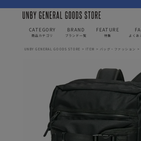
CATEGORY
BRAND
FEATURE
F
商品カテゴリ
ブランド一覧
特集
よくあ
UNBY GENERAL GOODS STORE
ITEM
バッグ・ファッション
BAG
APP
バッグ
アパレル
リュック/バックパック
トップス
ショルダー/サコッシュ
アウター
AS2OV
AS2OV 
ビジネスバッグ
パンツ
トートバッグ/ボストン
キャップ/帽子
ポーチ・クラッチ
シューズ/靴下