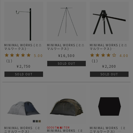
MINIMAL WORKS (ミニ
MINIMAL WORKS (ミニ
MINIMAL WORKS (ミニ
マルワークス)
マルワークス)
マルワークス)
MOCHA ROLL TABLE
INDIAN TRI POD L / フ
INDIAN TRI POD WING
5.00
¥
16,500
4.00
LANTERN STAND / ファ
ァニチャー
/ ファニチャー
ニチャー
（
1
）
（
1
）
SOLD OUT
¥
2,750
¥
2,200
SOLD OUT
SOLD OUT
MINIMAL WORKS （ミ
MINIMAL WORKS （ミ
GOOUT掲載ITEM
MINIMAL WORKS （ミ
ニマルワークス）
ニマルワークス）