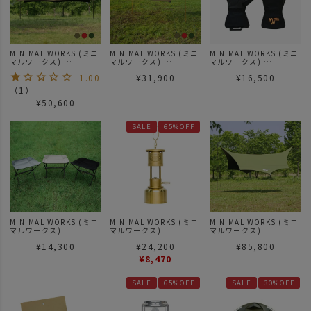
MINIMAL WORKS (ミニ
MINIMAL WORKS (ミニ
MINIMAL WORKS (ミニ
マルワークス)
マルワークス)
マルワークス)
MANGO SHADE
MANGO SHADE RECTA
CAPTAIN GROVE L キャ
1.00
¥
31,900
¥
16,500
MAJESTY TARP EX マン
TARP EX マンゴーシェー
プテングローブ アウトド
ゴーシェード マジェステ
ド レクタ タープ
アグローブ
（
1
）
ィ タープ EX
¥
50,600
SALE
65%OFF
MINIMAL WORKS (ミニ
MINIMAL WORKS (ミニ
MINIMAL WORKS (ミニ
マルワークス)
マルワークス)
マルワークス)
INDIAN CHAIR BUTTE
Garret Lantern ギャレ
BLUEHOLE OCTA TARP
¥
14,300
¥
24,200
¥
85,800
インディアンチェア
ットランタン
ブルーホール オクタター
プ
¥
8,470
SALE
65%OFF
SALE
30%OFF