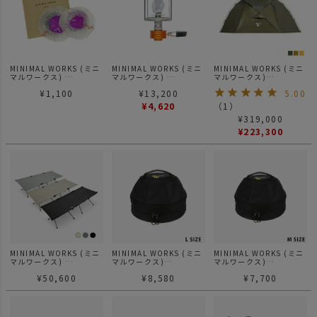
MINIMAL WORKS (ミニ
MINIMAL WORKS (ミニ
MINIMAL WORKS (ミニ
マルワークス)
マルワークス)
マルワークス)
MANTLE S マイティラン
MIGHTY LANTERN マイ
Mango station plus マ
¥
1,100
¥
13,200
5.00
タン用 マントル 2個入
ティランタン
ンゴーステーション プラ
ス/ テント
¥
4,620
（
1
）
¥
319,000
¥
223,300
MINIMAL WORKS (ミニ
MINIMAL WORKS (ミニ
MINIMAL WORKS (ミニ
マルワークス)
マルワークス)
マルワークス)
COT AND / コット
VULCAN BAG バルカン
VULCAN BAG バルカン
¥
50,600
¥
8,580
¥
7,700
収納バッグ 焚き火台 Lサ
収納バッグ 焚き火台 Mサ
イズ
イズ