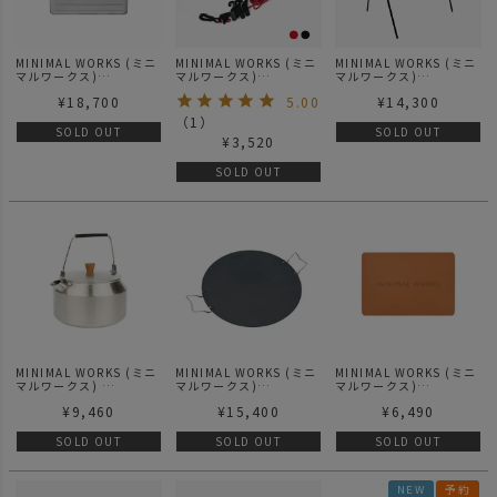
MINIMAL WORKS (ミニ
MINIMAL WORKS (ミニ
MINIMAL WORKS (ミニ
マルワークス)
マルワークス)
マルワークス)
ALUMINIUM
AIR HANGER / その他
INDIAN HANGER
¥
18,700
5.00
¥
14,300
CONTAINER D29 アル
CAMOUFLAGE XL / イ
ミコンテナD29
ンディアンハンガー XLサ
（
1
）
イズ
SOLD OUT
SOLD OUT
¥
3,520
SOLD OUT
MINIMAL WORKS (ミニ
MINIMAL WORKS (ミニ
MINIMAL WORKS (ミニ
マルワークス)
マルワークス)
マルワークス)
KETTLE BOOGLE/ ケト
GRILL PAN O / テーブル
AWESOME PAD H / オー
¥
9,460
¥
15,400
¥
6,490
ル ブーグル
ウェア
サムパッド テーブルマッ
ト
SOLD OUT
SOLD OUT
SOLD OUT
NEW
予約