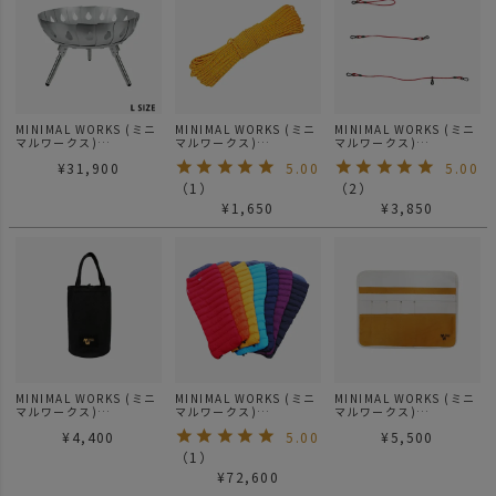
MINIMAL WORKS (ミニ
MINIMAL WORKS (ミニ
MINIMAL WORKS (ミニ
マルワークス)
マルワークス)
マルワークス)
VULCAN バルカン 焚き
MINIMAL WORKS
SPIDER WEB / その他
¥
31,900
5.00
5.00
火台 Lサイズ
CORD SLING 20m コー
ドスリング
（
1
）
（
2
）
¥
1,650
¥
3,850
MINIMAL WORKS (ミニ
MINIMAL WORKS (ミニ
MINIMAL WORKS (ミニ
マルワークス)
マルワークス)
マルワークス)
STORAGE BAG S / 収納
CHAMELEON 500 / シ
MOCHA ROLL TABLE
¥
4,400
5.00
¥
5,500
バック
ュラフ 寝袋
TOOL CASE / ファニチ
ャー
（
1
）
¥
72,600