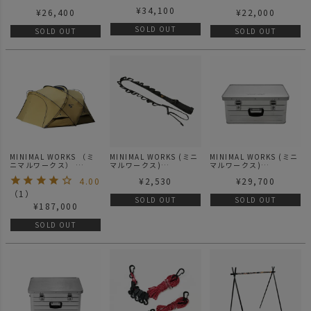
ニマルワークス）
GROTTO グロット
AGORA GROUND
¥
34,100
AGORA DOOR TPU| ア
¥
26,400
¥
22,000
DOOR TPU ドア
SHEET | アゴラ グラウ
ゴラ TPU ドア
ンドシート
SOLD OUT
SOLD OUT
SOLD OUT
MINIMAL WORKS （ミ
MINIMAL WORKS (ミニ
MINIMAL WORKS (ミニ
ニマルワークス）
マルワークス)
マルワークス)
SHELTER
V HANGER Vハンガー ハ
ALUMINIUM
4.00
¥
2,530
¥
29,700
GH(HERITAGE) TAN |
ンギングチェーン
CONTAINER D47 アル
シェルターGH(ヘリテー
ミコンテナD47
（
1
）
ジ) タン
SOLD OUT
SOLD OUT
¥
187,000
SOLD OUT