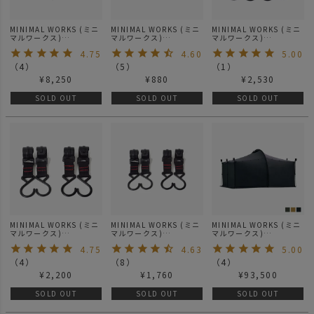
MINIMAL WORKS (ミニ
MINIMAL WORKS (ミニ
MINIMAL WORKS (ミニ
マルワークス)
マルワークス)
マルワークス)
INDIAN HANGER S / イ
RUBBER FOOT ラバー
INDIAN HANGER
4.75
4.60
5.00
ンディアンハンガー S
フット / ファニチャー
ROTATING HOOK L /
サイズ
ファニチャー
（
4
）
（
5
）
（
1
）
¥
8,250
¥
880
¥
2,530
SOLD OUT
SOLD OUT
SOLD OUT
MINIMAL WORKS (ミニ
MINIMAL WORKS (ミニ
MINIMAL WORKS (ミニ
マルワークス)
マルワークス)
マルワークス)
INDIAN HANGER HOOK
INDIAN HANGER HOOK
JACK SHELTER PLUS /
4.75
4.63
5.00
L / ファニチャー
M / ファニチャー
ジャックシェルター
（
4
）
（
8
）
（
4
）
¥
2,200
¥
1,760
¥
93,500
SOLD OUT
SOLD OUT
SOLD OUT