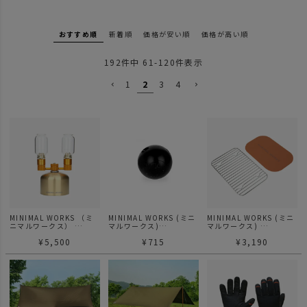
おすすめ順
新着順
価格が安い順
価格が高い順
192
件中
61
-
120
件表示
1
2
3
4
MINIMAL WORKS （ミ
MINIMAL WORKS (ミニ
MINIMAL WORKS (ミニ
ニマルワークス）
マルワークス)
マルワークス)
CHANDELIER シャンデ
RUDOLF HOLDER ルド
AWESOME PAD T &
¥
5,500
¥
715
¥
3,190
リア
ルフホルダー/ アクセサ
STEAM GRILL SET メス
リー
ティン