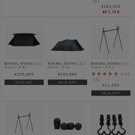
（
1
）
¥
165,000
¥
57,750
MINIMAL WORKS (ミニ
MINIMAL WORKS (ミニ
MINIMAL WORKS (ミニ
マルワークス)
マルワークス)
マルワークス)
V HOUSE M BLACK / シ
GROTTO グロット テン
INDIAN HANGER M / イ
¥
209,000
¥
209,000
4.86
ェルター ブラック
ト
ンディアンハンガー Mサ
イズ
（
7
）
SOLD OUT
SOLD OUT
¥
11,000
SOLD OUT