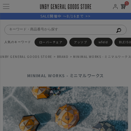
0
SALE開催中 ～8/16まで >>
ローバーチェア
アッソブ
wfeld
BLEIS
UNBY GENERAL GOODS STORE
BRAND
MINIMAL WORKS - ミニマルワーク
MINIMAL WORKS - ミニマルワークス