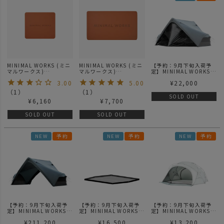
MINIMAL WORKS (ミニ
MINIMAL WORKS (ミニ
【予約：9月下旬入荷予
マルワークス)
マルワークス)
定】MINIMAL WORKS
AWESOME PAD M / オ
AWESOME PAD L / オー
（ミニマルワークス）
3.00
5.00
¥
22,000
ーサムパッド Mサイズ/
サムパッド Lサイズ/テー
SUPERPOSITION
テーブルマット
ブルマット
MGX600 - F.Charcoal
（
1
）
（
1
）
TPU DOOR| スーパーポ
SOLD OUT
¥
6,160
¥
7,700
ジション MGX600 TPU
ドア フォレストチャコー
ル
SOLD OUT
SOLD OUT
NEW
予約
NEW
予約
NEW
予約
【予約：9月下旬入荷予
【予約：9月下旬入荷予
【予約：9月下旬入荷予
定】MINIMAL WORKS
定】MINIMAL WORKS
定】MINIMAL WORKS
（ミニマルワークス）
（ミニマルワークス）
（ミニマルワークス）
¥
211,200
¥
16,500
¥
13,200
SUPERPOSITION
SHELTER G AIR
SHELTER G AIR MESH