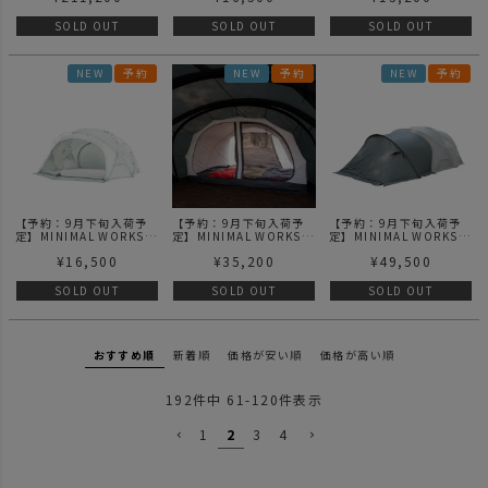
MGX600 - F.Charcoal|
GROUNDSHEET | シェ
DOOR | シェルターGエ
スーパーポジション
ルターGエアー グランド
アー MESHドア
SOLD OUT
SOLD OUT
SOLD OUT
MGX600 フォレストチ
シート
ャコール
NEW
予約
NEW
予約
NEW
予約
【予約：9月下旬入荷予
【予約：9月下旬入荷予
【予約：9月下旬入荷予
定】MINIMAL WORKS
定】MINIMAL WORKS
定】MINIMAL WORKS
（ミニマルワークス）
（ミニマルワークス）
（ミニマルワークス）
¥
16,500
¥
35,200
¥
49,500
SHELTER G AIR TPU
SHELTER GM
SHELTER GM
DOOR | シェルターGエ
VESTIBULE INNER
VESTIBULE-Forest
アー TPUドア
TENT | シェルターGM
Charcoal | シェルター
SOLD OUT
SOLD OUT
SOLD OUT
ベスティビュール インナ
GM ベスティビュール
ーテント
おすすめ順
新着順
価格が安い順
価格が高い順
192
件中
61
-
120
件表示
1
2
3
4