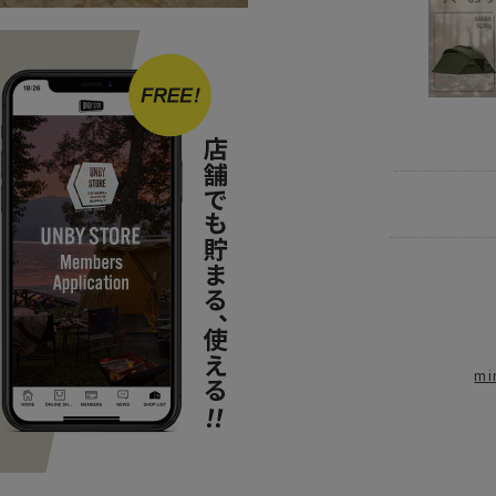
ITEM
アウ
ITEM
アウ
ITEM
アウ
ITEM
アウ
m
news
GOO
news
MINI
news
MINI