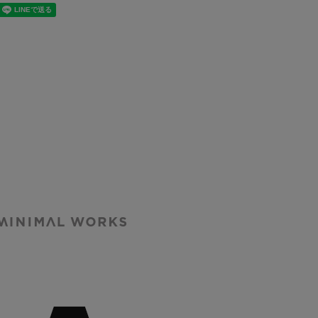
IMALWORKS テント特集
IMALWORKS テント特集。
NIMAL WORKS - ミニマルワークス
テント シェルター
パルコにてPOPUP開催
INIMAL WORKS
MINIMAL WORKS
ミニマルワーク
(ミニマルワーク
)V HOUSE L
ス)GOLD KIWI
LIVE / シェルタ
82,500
¥
73,150
（税込）
（税込）