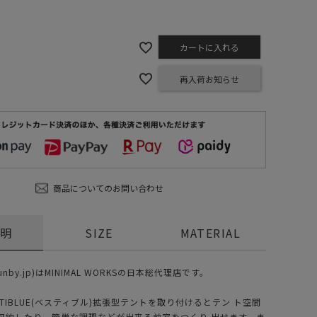
ステーショナリー
コスメ/フレグランス
カートに入れる
スマホアクセ
再入荷お知らせ
ステッカー
食品/調味料
その他/ホビー
商品についてのお問い合わせ
説明
SIZE
MATERIAL
nby.jp)はMINIMAL WORKSの日本総代理店です。
ESTIBLUE(ベスティブル)拡張型テントを取り付けるとテン ト空間
収納したり、簡単な調理などが出来る前室をつくり 出せます。ま