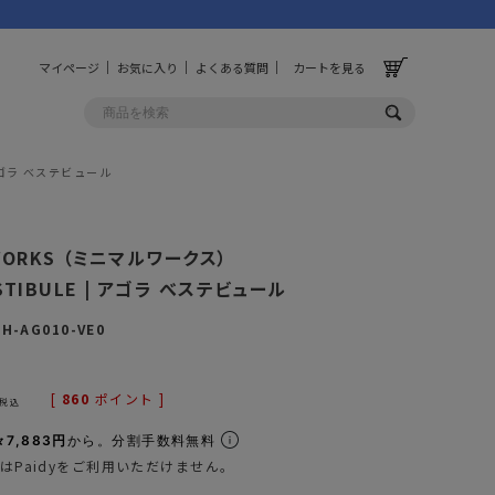
マイページ
お気に入り
よくある質問
カートを見る
| アゴラ べステビュール
OLF
OTHER
 WORKS （ミニマルワークス）
ルフ
その他
ESTIBULE | アゴラ べステビュール
ッグ
財布
H-AG010-VE0
ーチ
キーホルダー/カラビナ
BINZERO
UNBY ORIGINAL
[
860
ポイント ]
ス
キッチンツール
税込
パレル
インテリア
7,883円
から。分割手数料無料
はPaidyをご利用いただけません。
ズ
収納