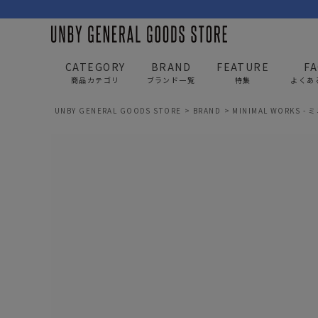
CATEGORY
BRAND
FEATURE
F
商品カテゴリ
ブランド一覧
特集
よくあ
UNBY GENERAL GOODS STORE
BRAND
MINIMAL WORKS 
BAG
APP
バッグ
アパレル
リュック/バックパック
トップス
ショルダー/サコッシュ
アウター
AS2OV
AS2OV 
ビジネスバッグ
パンツ
トートバッグ/ボストン
キャップ/帽子
ポーチ・クラッチ
シューズ/靴下