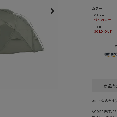
ガネ
焚き火/ストーブ
カラー
フィールドギア
Olive
残りわずか
クーラーボックス
Tan
コンテナ/収納
SOLD OUT
ステッカー
その他
商品
UNBY株式会社(u
AGORA専用V
以外に、荷物を