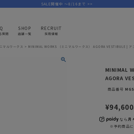
SALE開催中 ～8/16まで >>
AQ
SHOP
RECRUIT
る質問
店舗一覧
採用情報
- ミニマルワークス
MINIMAL WORKS （ミニマルワークス） AGORA VESTIBULE 
PICK UP BRAND
AREL
OUTDOOR
G
MINIMAL
アウトドア
ゴ
AGORA V
テント/タープ
キャディバ
商品番号
MGS
ファニチャー
バッグ/ポ
GOLF
MINIMAL WORKS
CA
¥
94,600
ランタン/ライト
クラブケー
その他の取扱ブランド一覧はこちら
寝具
ウェア/ア
なら
月々
※予約商品に
キッチン
その他グッ