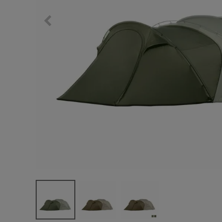
サングラス/メ
時計
その他