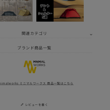
関連カテゴリ
トドア・キャンプ用品
ブランド商品一覧
トドア・キャンプ
トドア・キャンプ用品
テント・タープ
トドア・キャンプ用品
テント・タープ
その他テントアクセサリー
inimalworks ミニマルワークス 商品一覧はこちら
UT掲載 AGORA予約
MAL WORKS POPUP続報
MAL WORKS POPUP続報！
レビューを書く