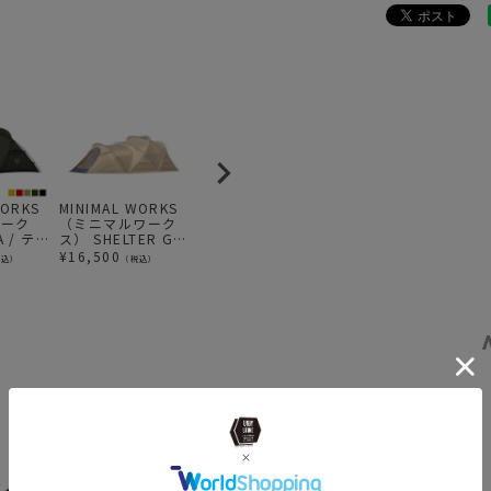
news
MIN
news
MIN
BRAND
MI
news
心斎橋
WORKS
MINIMAL WORKS
MINIMAL WORKS
MINIMAL WORKS
M
ワーク
（ミニマルワーク
(ミニマルワーク
（ミニマルワーク
(
A / テ
ス） SHELTER GP
ス)V HOUSE L
ス） SHELTER
ス
VESTIBULE TPU
BLACK / シェルタ
GE/GHE
O
¥
16,500
¥
82,500
¥
14,300
¥
税込）
（税込）
（税込）
（税込）
DOOR - | シェルタ
ー
VESTIBULE DOOR
ー
ー GP ベスティビ
- TPU | シェルター
ュール用 TPU ドア
GE/GHEベスティ
ビュール用 TPU ド
ア