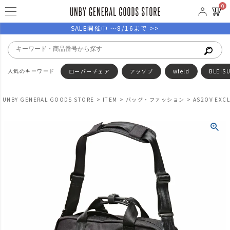
0
SALE開催中 ～8/16まで >>
ローバーチェア
アッソブ
wfeld
BLEIS
UNBY GENERAL GOODS STORE
ITEM
バッグ・ファッション
AS2OV EXC