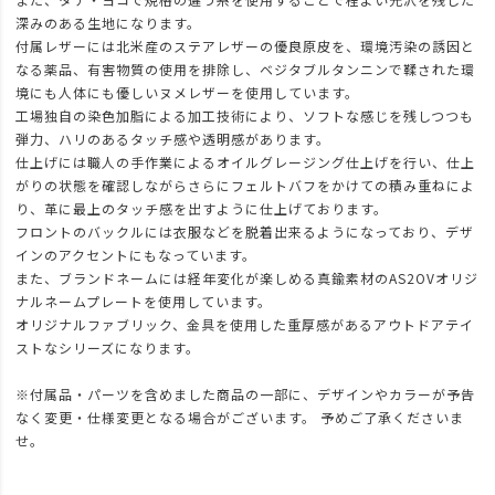
深みのある生地になります。
付属レザーには北米産のステアレザーの優良原皮を、環境汚染の誘因と
なる薬品、有害物質の使用を排除し、ベジタブルタンニンで鞣された環
境にも人体にも優しいヌメレザーを使用しています。
工場独自の染色加脂による加工技術により、ソフトな感じを残しつつも
弾力、ハリのあるタッチ感や透明感があります。
仕上げには職人の手作業によるオイルグレージング仕上げを行い、仕上
がりの状態を確認しながらさらにフェルトバフをかけての積み重ねによ
り、革に最上のタッチ感を出すように仕上げております。
フロントのバックルには衣服などを脱着出来るようになっており、デザ
インのアクセントにもなっています。
また、ブランドネームには経年変化が楽しめる真鍮素材のAS2OVオリジ
ナルネームプレートを使用しています。
オリジナルファブリック、金具を使用した重厚感があるアウトドアテイ
ストなシリーズになります。
※付属品・パーツを含めました商品の一部に、デザインやカラーが予告
なく変更・仕様変更となる場合がございます。 予めご了承くださいま
せ。