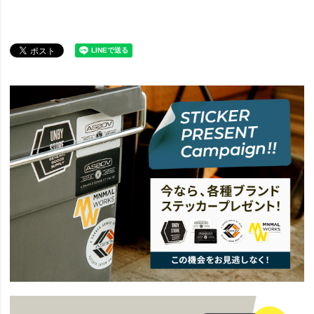
BRAND
AS2OV アッソブ
news
AS2OV拘りのマテリアル、別注バリスティックシリーズ再入荷です。
BRAND
AS2OV アッソブ
アイテム別
ビジネスバッグ
news
TOTE & SHOULDER
news
news
Exclusive Ballistic Series Fair
news
All About EXCLUSIVE BALLISTIC NYLON Series
news
AS2OV TRAVEL FAIR