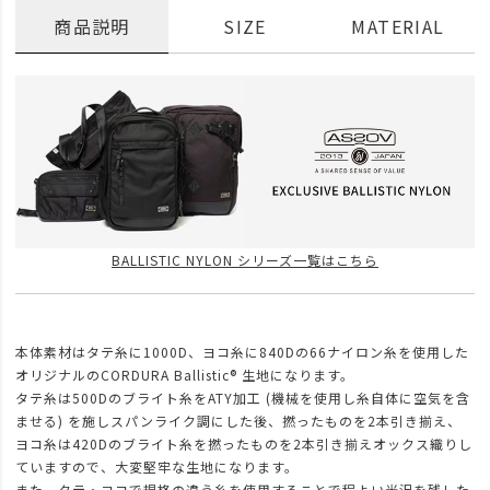
商品説明
SIZE
MATERIAL
BALLISTIC NYLON シリーズ一覧はこちら
本体素材はタテ糸に1000D、ヨコ糸に840Dの66ナイロン糸を使用した
オリジナルのCORDURA Ballistic® 生地になります。
タテ糸は500Dのブライト糸をATY加工 (機械を使用し糸自体に空気を含
ませる) を施しスパンライク調にした後、撚ったものを2本引き揃え、
ヨコ糸は420Dのブライト糸を撚ったものを2本引き揃えオックス織りし
ていますので、大変堅牢な生地になります。
また、タテ・ヨコで規格の違う糸を使用することで程よい光沢を残した