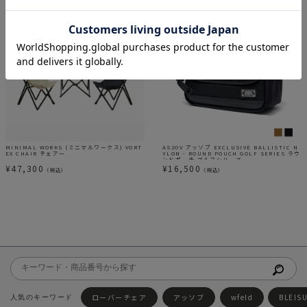
MINIMAL WORKS (ミニマルワークス) VORT
AS2OV アッソブ EXCLUSIVE BALLISTIC N
EX CHAIR チェアー
YLON - ROUND POUCH GOLF SERIES ラウ
ンドポーチ ゴルフシリーズ
¥
47,300
¥
16,500
（税込）
（税込）
ローバーチェア
アッソブ
wfeld
BLEIS