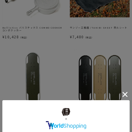
Ballistics バリスティクス COMBO COOKER
サンゾー工務店 /TAKIBI SHEET 焚火シート
コンボクッカー
¥
10,428
¥
7,480
（税込）
（税込）
Ballistics バリスティクス SBS TABLE TO
Ballistics バリスティクス SBS TABLE TO
P (SK8) (SilverXOD)
P (SK8)
¥
16,940
¥
18,480
（税込）
（税込）