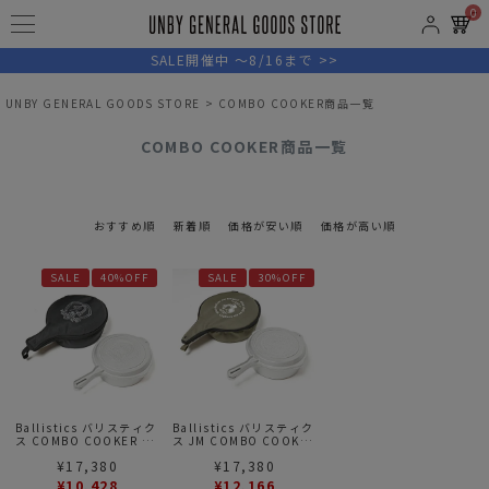
0
SALE開催中 ～8/16まで >>
UNBY GENERAL GOODS STORE
COMBO COOKER商品一覧
COMBO COOKER商品一覧
おすすめ順
新着順
価格が安い順
価格が高い順
SALE
40%OFF
SALE
30%OFF
Ballistics バリスティク
Ballistics バリスティク
ス COMBO COOKER コ
ス JM COMBO COOKER
ンボクッカー
コンボクッカー
¥
17,380
¥
17,380
¥
10,428
¥
12,166