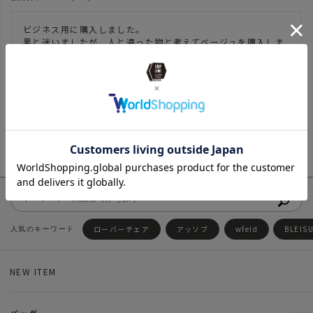
ビジネス用に購入しました。

黒と迷いましたが、人と違った物と考えてベージュを購入しま
した。

ポケットも沢山あり、大きすぎずちょうどいい塩梅です！
2
件中
1
-
2
件表示
ローバーチェア
アッソブ
wfeld
BLEIS
NEW ITEM