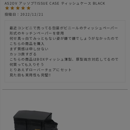
AS2OV アッソブTISSUE CASE ティッシュケース BLACK
投稿日
2022/12/21
最近コンビニで売ってる包装がビニールのティッシュペーパー
形式のキッチンペーパーを使用

何せ真っ白でみっともない姿が嫌で嫌でしょうがなかったので

こちらの商品を購入

まず質感は申し分ない

カッコ良すぎる

こちらの商品はBOXティッシュ薄型、厚型両方対応してるので
何買っても入りそう

とりあえずローバーチェアにセット
