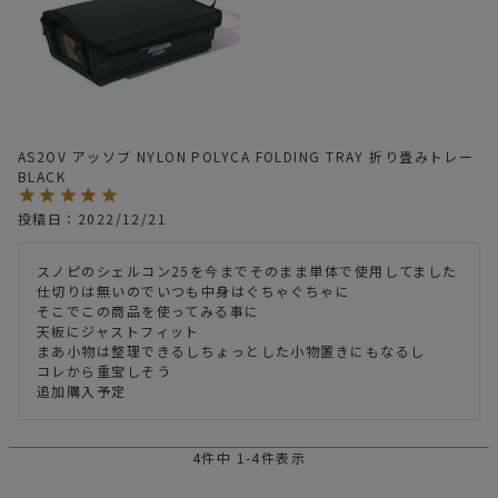
AS2OV アッソブ NYLON POLYCA FOLDING TRAY 折り畳みトレー
BLACK
投稿日
2022/12/21
スノピのシェルコン25を今までそのまま単体で使用してました

仕切りは無いのでいつも中身はぐちゃぐちゃに

そこでこの商品を使ってみる事に

天板にジャストフィット

まあ小物は整理できるしちょっとした小物置きにもなるし

コレから重宝しそう

追加購入予定
4
件中
1
-
4
件表示