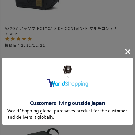
AS2OV アッソブ POLYCA SIDE CONTAINER マルチコンテナ
BLACK
投稿日
2022/12/21
ローバーチェアを購入してからずぅーーーーっと買おうか悩ん
でた商品

酒が入った勢いでポチ

商品届きローバーチェアにセット

すぐさま酒の缶入れたりタバコ入れたりモバイルバッテリーセ
ットしてみたり

使い勝手良すぎは勿論カッコいい‼︎