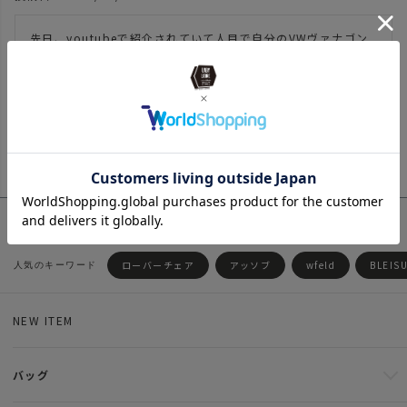
先日、youtubeで紹介されていて人目で自分のVWヴァナゴン
に合うと思い購入させて頂きました。
2
件中
1
-
2
件表示
ローバーチェア
アッソブ
wfeld
BLEIS
NEW ITEM
バッグ