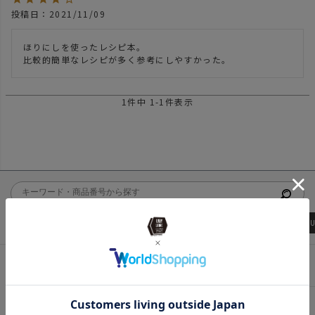
投稿日
2021/11/09
ほりにしを使ったレシピ本。

比較的簡単なレシピが多く参考にしやすかった。
1
件中
1
-
1
件表示
ローバーチェア
アッソブ
wfeld
BLEIS
NEW ITEM
バッグ