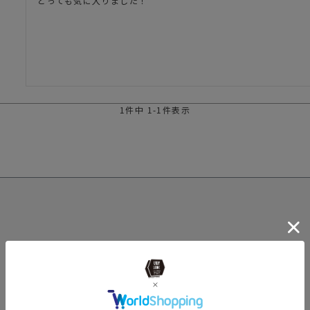
とっても気に入りました！
ガネ
焚き火/ストーブ
フィールドギア
クーラーボックス
コンテナ/収納
ステッカー
1
件中
1
-
1
件表示
その他