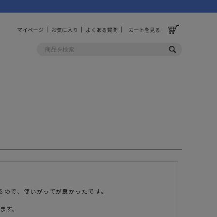
マイページ
お気に入り
よくある質問
カートを見る
OLF
OTHER
ルフ
その他
ッグ
財布
ーチ
キーホルダー/カラビナ
BINZERO
UNBY ORIGINAL
ス
キッチンツール
ので、使いがってが良かったです。

パレル
インテリア
ます。

ズ
収納