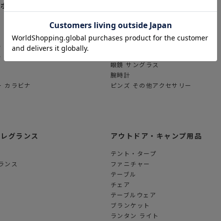
ーホルダー
アパレル
トップス
アウター
ス
帽子
ス
靴 靴下
眼鏡 サングラス
腕時計
 カラビナ
ピンズ その他アクセサリー
フレグランス
アウトドア・キャンプ用品
テント・タープ
ランス
ファニチャー
テーブル
チェア
テーブルウェア
ブランケット
ランタン ライト