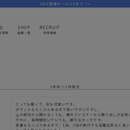
SALE開催中 ～8/16まで >>
AQ
SHOP
RECRUIT
る質問
店舗一覧
採用情報
PICK UP BRAND
AREL
OUTDOOR
G
アウトドア
ゴ
テント/タープ
キャディバ
1
件中
1
-
1
件表示
ファニチャー
バッグ/ポ
GOLF
MINIMAL WORKS
CA
とっても軽くて、形も可愛いです。

ランタン/ライト
クラブケー
ポケットもたくさんあるので使いやすいですし、

その他の取扱ブランド一覧はこちら
上の部分から開けなくても、横のファスナーから取り出しが出来る
寝具
ウェア/ア
それに、長時間担いでいても、疲れなかったです。

容量もたっぷりあるので、1泊、2泊の旅行でも活躍出来ると思い
キッチン
その他グッ