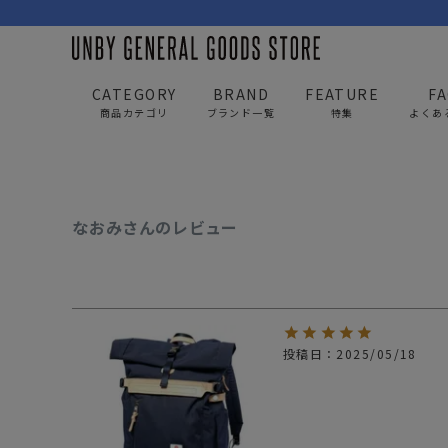
CATEGORY
BRAND
FEATURE
F
UNBY GENERAL GOODS STORE
なおみさんのレビュー
商品カテゴリ
ブランド一覧
特集
よくあ
BAG
APP
なおみさんのレビュー
バッグ
アパレル
リュック/バックパック
トップス
ショルダー/サコッシュ
アウター
AS2OV
AS2OV 
投稿日
2025/05/18
ビジネスバッグ
パンツ
トートバッグ/ボストン
キャップ/帽子
ポーチ・クラッチ
シューズ/靴下