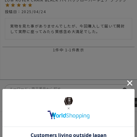
投稿日
2025/04/24
実物を見た事がありませんでしたが、今回購入して届いて開封
して実際に座ってみたら質感含め大満足でした。
1
件中
1
-
1
件表示
ローバーチェア
アッソブ
wfeld
BLEIS
NEW ITEM