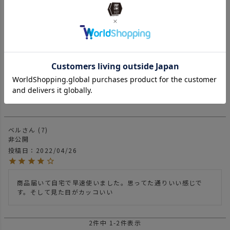
2
件中
1
-
2
件表示
バルクヘッド
13
男性
投稿日
2022/08/01
とにかくデザインがカッコいいし、蓋付きで保温、保冷性も高
いのでキャンプだけでなく普段使いでも重宝します。
ベル
7
非公開
投稿日
2022/04/26
商品届いて自宅で早速使いました。思ってた通りいい感じで
す。そして見た目がカッコいい
2
件中
1
-
2
件表示