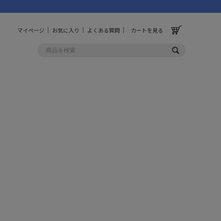
マイページ
お気に入り
よくある質問
カートを見る
OLF
OTHER
ルフ
その他
ッグ
財布
ーチ
キーホルダー/カラビナ
BINZERO
UNBY ORIGINAL
ス
キッチンツール
パレル
インテリア
ズ
収納