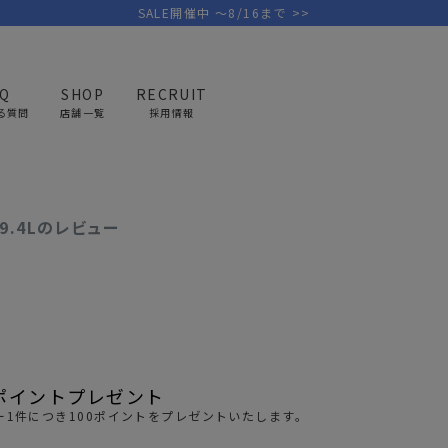
SALE開催中 ～8/16まで >>
AQ
SHOP
RECRUIT
ー クラシック ランチボックス 9.4Lのレビュー
る質問
店舗一覧
採用情報
PICK UP BRAND
AREL
OUTDOOR
G
9.4Lのレビュー
アウトドア
ゴ
テント/タープ
キャディバ
ファニチャー
バッグ/ポ
GOLF
MINIMAL WORKS
CA
ランタン/ライト
クラブケー
その他の取扱ブランド一覧はこちら
ポイントプレゼント
寝具
ウェア/ア
1件につき100ポイントをプレゼントいたします。
キッチン
その他グッ