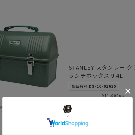
STANLEY スタンレー 
ランチボックス 9.4L
商品番号
DS-10-01625
¥
11,000
税込
5.00
1
1
件中
1
-
1
件表示