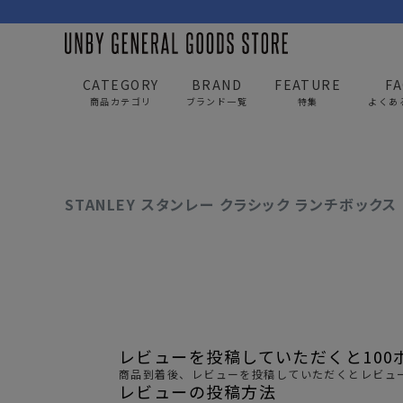
CATEGORY
BRAND
FEATURE
F
UNBY GENERAL GOODS STORE
ITEM
雑貨・日用品
STANLEY スタンレ
商品カテゴリ
ブランド一覧
特集
よくあ
BAG
APP
STANLEY スタンレー クラシック ランチボックス 
バッグ
アパレル
リュック/バックパック
トップス
ショルダー/サコッシュ
アウター
AS2OV
AS2OV 
ビジネスバッグ
パンツ
レビューを投稿していただくと100
トートバッグ/ボストン
キャップ/帽子
商品到着後、レビューを投稿していただくとレビュー
レビューの投稿方法
ポーチ・クラッチ
シューズ/靴下