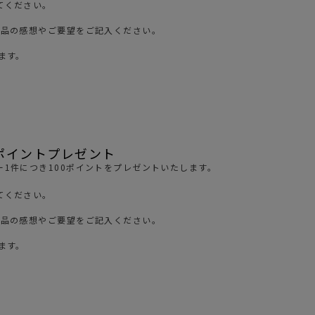
てください。
ガネ
焚き火/ストーブ
商品の感想やご要望をご記入ください。
フィールドギア
ます。
クーラーボックス
コンテナ/収納
ステッカー
その他
ポイントプレゼント
1件につき100ポイントをプレゼントいたします。
てください。
商品の感想やご要望をご記入ください。
ます。