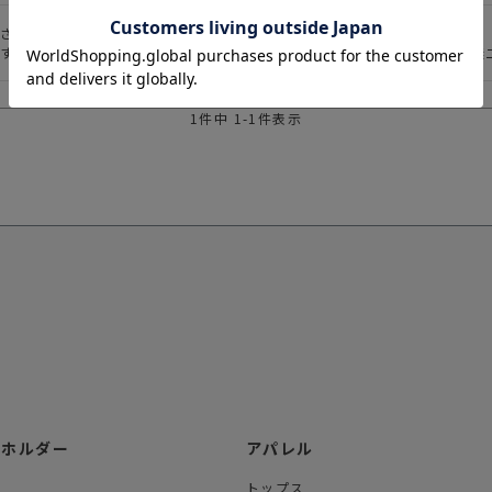
された逸品だと思います。

すが、この色とデザインは他のアイテムを邪魔せずに存在感もある唯一無
1
件中
1
-
1
件表示
ーホルダー
アパレル
トップス