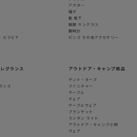
アウター
ス
帽子
ス
靴 靴下
眼鏡 サングラス
腕時計
 カラビナ
ピンズ その他アクセサリー
フレグランス
アウトドア・キャンプ用品
テント・タープ
ランス
ファニチャー
テーブル
チェア
テーブルウェア
ブランケット
ランタン ライト
アウトドア・キャンプ小物
ウェア