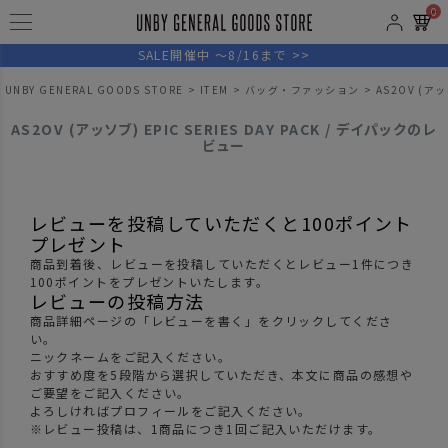
0
SALE開催中 ～8/16まで >>
UNBY GENERAL GOODS STORE
ITEM
バッグ・ファッション
AS2OV (アッ
AS2OV (アッソブ) EPIC SERIES DAY PACK / デイパックのレ
ビュー
レビューを投稿していただくと100ポイント
プレゼント
商品到着後、レビューを投稿していただくとレビュー1件につき
100ポイントをプレゼントいたします。
レビューの投稿方法
商品詳細ページの「レビューを書く」をクリックしてくださ
い。
ニックネームをご記入ください。
おすすめ度を5段階から選択していただき、本文に商品の感想や
ご要望をご記入ください。
よろしければプロフィールをご記入ください。
※レビュー投稿は、1商品につき1回ご記入いただけます。