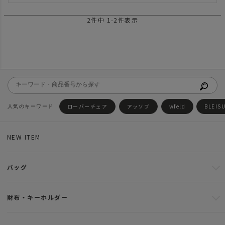
2
件中
1
-
2
件表示
ローバーチェア
アッソブ
wfeld
BLEIS
NEW ITEM
バッグ
財布・キーホルダー