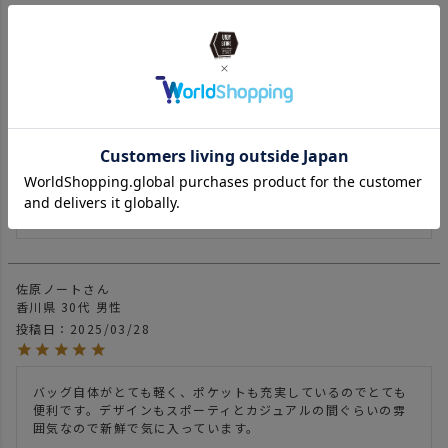
2
件中
1
-
2
件表示
ジュン
1
京都府
30代
男性
投稿日
2025/12/26
軽量のため、パックの自立は困難です。

シリーズで揃えて使うことは勿論、単独でも使えるデザインで
す。

余ったストラップを束ねることができれば尚良いと思う。
佐原ノート
香川県
30代
男性
投稿日
2025/03/28
バッグ自体がとても軽く、ポケットも充実しているのでとても
便利です。デザインもスポーティとカジュアルの間ぐらいの雰